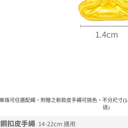
串珠可任選配繩，附贈之新款皮手繩可挑色，不分尺寸(14-
送)