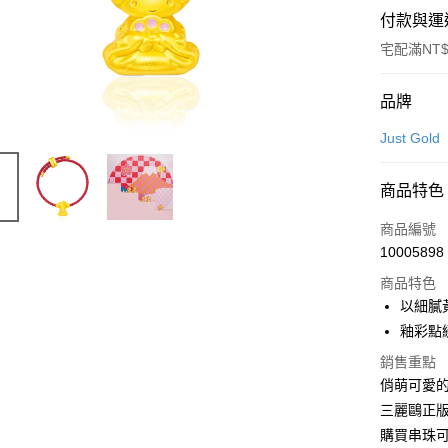
付款與運
宅配滿NT$
付款方式
品牌
信用卡一
Just Gold
信用卡分
商品特色
3 期 
商品編號
6 期 
合作金
10005898
華南商
合作金
LINE Pay
上海商
商品特色
華南商
國泰世
以細膩
Apple Pay
上海商
臺灣中
釉彩點
國泰世
匯豐（
悠遊付
臺灣中
銷售重點
聯邦商
匯豐（
ATM付款
俏萌可愛
元大商
聯邦商
玉山商
三麗鷗正
元大商
台新國
購買串珠
玉山商