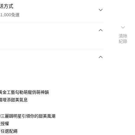
送方式
1,000免運
清除
次付款
紀錄
期付款
0 利率 每期
NT$5,866
21家銀行
0 利率 每期
NT$2,933
21家銀行
庫商業銀行
第一商業銀行
業銀行
彰化商業銀行
庫商業銀行
第一商業銀行
業儲蓄銀行
台北富邦商業銀行
業銀行
彰化商業銀行
華商業銀行
兆豐國際商業銀行
黃金工藝勾勒萌寵俏萌神韻
業儲蓄銀行
台北富邦商業銀行
小企業銀行
台中商業銀行
綴增添甜美氣息
華商業銀行
兆豐國際商業銀行
台灣）商業銀行
華泰商業銀行
小企業銀行
台中商業銀行
業銀行
遠東國際商業銀行
台灣）商業銀行
華泰商業銀行
的三麗鷗明星引領你的甜美風潮
業銀行
永豐商業銀行
業銀行
遠東國際商業銀行
業銀行
星展（台灣）商業銀行
版授權
業銀行
永豐商業銀行
際商業銀行
中國信託商業銀行
可任選配繩
業銀行
星展（台灣）商業銀行