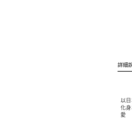
詳細
以日
化身
愛