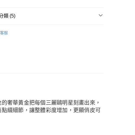
天信用卡公司
際商業銀行
中國信託商業銀行
天信用卡公司
時間約1-3個工作天)
類 (5)
00，滿NT$1,000(含以上)免運費
-黃金串珠
自取(配送時間需7個工作天)
客服
三麗鷗金飾
名
Sanrio純金串珠
名
Little Twin Stars
名
全部商品
地的奢華黃金把每個三麗鷗明星刻畫出來，
藝點綴細節，讓整體彩度增加，更顯俏皮可