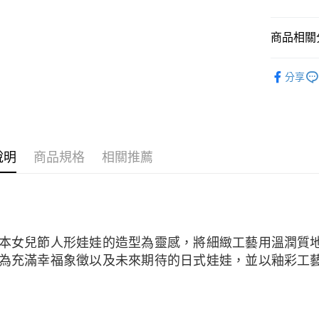
運送方式
台灣樂
台新國
台灣樂
宅配(配送
商品相關分
每筆NT$1
純金首飾
付款後門市
分享
純金首飾
免運費
三麗鷗聯
三麗鷗聯
說明
商品規格
相關推薦
三麗鷗聯
本女兒節人形娃娃的造型為靈感，將細緻工藝用溫潤質
為充滿幸福象徵以及未來期待的日式娃娃，並以釉彩工