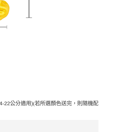
(若所選顏色送完，則隨機配
22公分適用)