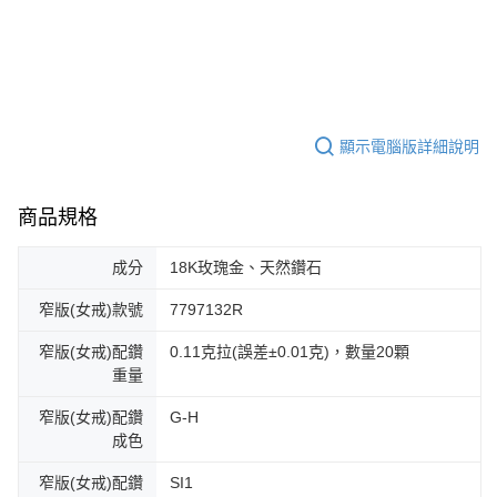
顯示電腦版詳細說明
商品規格
成分
18K玫瑰金、天然鑽石
窄版(女戒)款號
7797132R
窄版(女戒)配鑽
0.11克拉(誤差±0.01克)，數量20顆
重量
窄版(女戒)配鑽
G-H
成色
窄版(女戒)配鑽
SI1