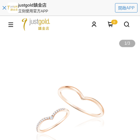
justgold鎮金店
開啟APP
立刻使用官方APP
0
1
/
3