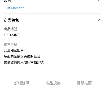
品牌
信用卡一次付款
Just Diamond
信用卡分期付款
3 期 0 利率 每期
NT$3,600
21家銀行
商品特色
6 期 0 利率 每期
NT$1,800
21家銀行
合作金庫商業銀行
第一商業銀行
商品編號
華南商業銀行
彰化商業銀行
合作金庫商業銀行
第一商業銀行
10013457
LINE Pay
上海商業儲蓄銀行
台北富邦商業銀行
華南商業銀行
彰化商業銀行
國泰世華商業銀行
兆豐國際商業銀行
Apple Pay
上海商業儲蓄銀行
台北富邦商業銀行
銷售重點
臺灣中小企業銀行
台中商業銀行
國泰世華商業銀行
兆豐國際商業銀行
台灣獨家販售
匯豐（台灣）商業銀行
華泰商業銀行
悠遊付
臺灣中小企業銀行
台中商業銀行
多面向金屬與美鑽的結合
聯邦商業銀行
遠東國際商業銀行
匯豐（台灣）商業銀行
華泰商業銀行
ATM付款
元大商業銀行
永豐商業銀行
象徵濃情戀人間的幸福記號
聯邦商業銀行
遠東國際商業銀行
玉山商業銀行
星展（台灣）商業銀行
元大商業銀行
永豐商業銀行
台新國際商業銀行
中國信託商業銀行
運送方式
玉山商業銀行
星展（台灣）商業銀行
台灣樂天信用卡公司
台新國際商業銀行
中國信託商業銀行
宅配(配送時間約1-3個工作天)
詳細說明
商品規格
相關推薦
台灣樂天信用卡公司
每筆NT$100，滿NT$1,000(含以上)免運費
付款後門市自取(配送時間需7個工作天)
免運費