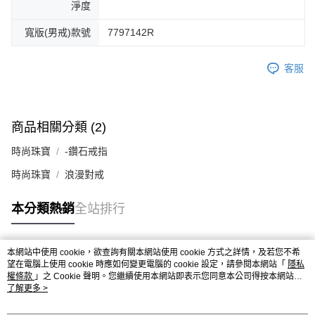
淨度
寬版(男戒)款號
7797142R
客服
商品相關分類 (2)
時尚珠寶
-鑽石戒指
時尚珠寶
浪漫對戒
本分類熱銷
全站排行
本網站中使用 cookie，欲查詢有關本網站使用 cookie 方式之詳情，及若您不希
熱門標籤
望在電腦上使用 cookie 時應如何變更電腦的 cookie 設定，請參閱本網站「
隱私
權條款
」之 Cookie 聲明。您繼續使用本網站即表示您同意本公司得按本網站使
用條款之 Cookie 聲明使用 cookie。
了解更多 >