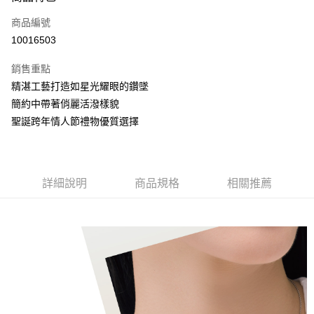
6 期 0 利率 每期
NT$8,800
21家銀行
合作金庫商業銀行
第一商業銀行
商品編號
華南商業銀行
彰化商業銀行
合作金庫商業銀行
第一商業銀行
10016503
LINE Pay
上海商業儲蓄銀行
台北富邦商業銀行
華南商業銀行
彰化商業銀行
國泰世華商業銀行
兆豐國際商業銀行
Apple Pay
上海商業儲蓄銀行
台北富邦商業銀行
銷售重點
臺灣中小企業銀行
台中商業銀行
國泰世華商業銀行
兆豐國際商業銀行
精湛工藝打造如星光耀眼的鑽墜
匯豐（台灣）商業銀行
華泰商業銀行
悠遊付
臺灣中小企業銀行
台中商業銀行
簡約中帶著俏麗活潑樣貌
聯邦商業銀行
遠東國際商業銀行
匯豐（台灣）商業銀行
華泰商業銀行
ATM付款
元大商業銀行
永豐商業銀行
聖誕跨年情人節禮物優質選擇
聯邦商業銀行
遠東國際商業銀行
玉山商業銀行
星展（台灣）商業銀行
元大商業銀行
永豐商業銀行
台新國際商業銀行
中國信託商業銀行
運送方式
玉山商業銀行
星展（台灣）商業銀行
台灣樂天信用卡公司
台新國際商業銀行
中國信託商業銀行
宅配(配送時間約1-3個工作天)
詳細說明
商品規格
相關推薦
台灣樂天信用卡公司
每筆NT$100，滿NT$1,000(含以上)免運費
付款後門市自取(配送時間需7個工作天)
免運費