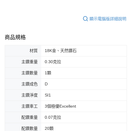
顯示電腦版詳細說明
商品規格
材質
18K金、天然鑽石
主鑽重量
0.30克拉
主鑽數量
1顆
主鑽成色
D
主鑽淨度
SI1
主鑽車工
3個極優Excellent
配鑽重量
0.07克拉
配鑽數量
20顆