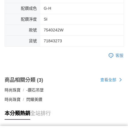
配鑽成色
G-H
配鑽淨度
SI
款號
7540242W
貨號
71843273
客服
商品相關分類 (3)
查看全部
時尚珠寶
-鑽石吊墜
時尚珠寶
閃耀美鑽
本分類熱銷
全站排行