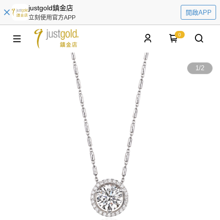
justgold鎮金店
開啟APP
立刻使用官方APP
0
1
/
2