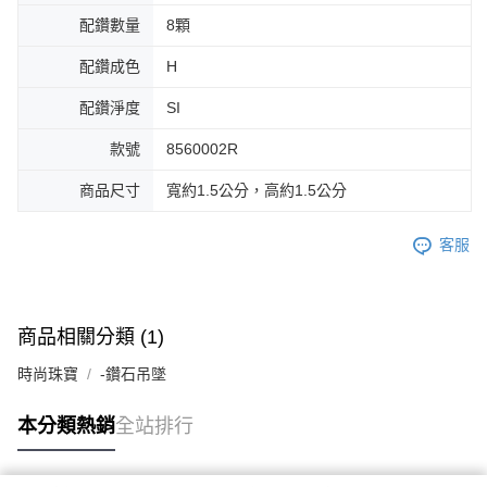
配鑽數量
8顆
配鑽成色
H
配鑽淨度
SI
款號
8560002R
商品尺寸
寬約1.5公分，高約1.5公分
客服
商品相關分類 (1)
時尚珠寶
-鑽石吊墜
本分類熱銷
全站排行