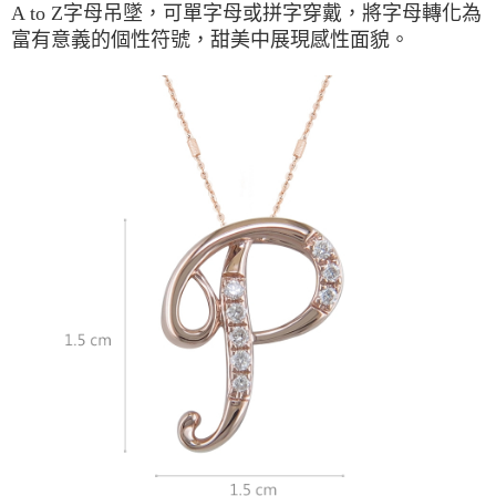
A to Z字母吊墜，可單字母或拼字穿戴，將字母轉化為
富有意義的個性符號，甜美中展現感性面貌。