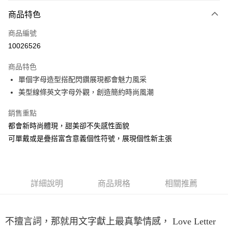
3 期 0 利率 每期
NT$3,466
21家銀行
商品特色
6 期 0 利率 每期
NT$1,733
21家銀行
合作金庫商業銀行
第一商業銀行
商品編號
華南商業銀行
彰化商業銀行
合作金庫商業銀行
第一商業銀行
10026526
LINE Pay
上海商業儲蓄銀行
台北富邦商業銀行
華南商業銀行
彰化商業銀行
國泰世華商業銀行
兆豐國際商業銀行
Apple Pay
上海商業儲蓄銀行
台北富邦商業銀行
商品特色
臺灣中小企業銀行
台中商業銀行
國泰世華商業銀行
兆豐國際商業銀行
單個字母造型搭配閃鑽展現都會魅力風采
匯豐（台灣）商業銀行
華泰商業銀行
悠遊付
臺灣中小企業銀行
台中商業銀行
美型線條英文字母外觀，創造簡約時尚風潮
聯邦商業銀行
遠東國際商業銀行
匯豐（台灣）商業銀行
華泰商業銀行
ATM付款
元大商業銀行
永豐商業銀行
聯邦商業銀行
遠東國際商業銀行
銷售重點
玉山商業銀行
星展（台灣）商業銀行
元大商業銀行
永豐商業銀行
台新國際商業銀行
中國信託商業銀行
都會新時尚體現，甜美卻不失感性面貌
運送方式
玉山商業銀行
星展（台灣）商業銀行
台灣樂天信用卡公司
可單戴或是疊搭富含意義個性符號，展現個性新主張
台新國際商業銀行
中國信託商業銀行
宅配(配送時間約1-3個工作天)
台灣樂天信用卡公司
每筆NT$100，滿NT$1,000(含以上)免運費
付款後門市自取(配送時間需7個工作天)
詳細說明
商品規格
相關推薦
免運費
不擅言詞，那就用文字獻上最真摯情感， Love Letter