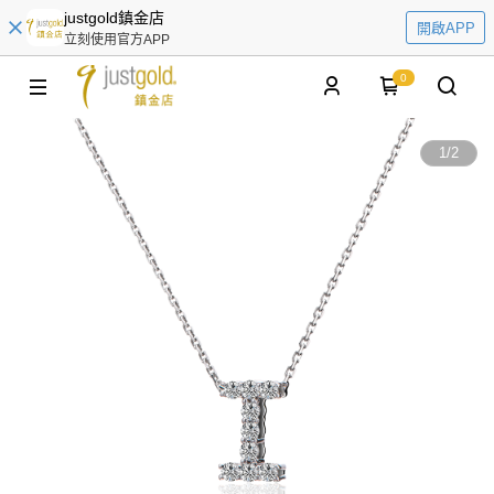
justgold鎮金店
開啟APP
立刻使用官方APP
0
1
/
2