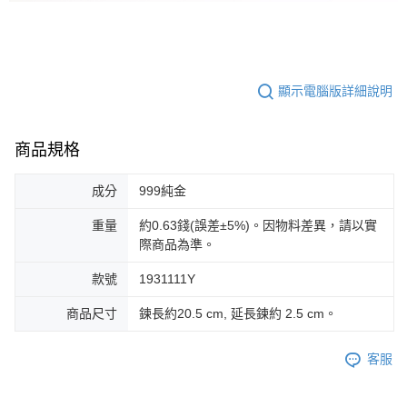
顯示電腦版詳細說明
商品規格
成分
999純金
重量
約0.63錢(誤差±5%)。因物料差異，請以實
際商品為準。
款號
1931111Y
商品尺寸
鍊長約20.5 cm, 延長鍊約 2.5 cm。
客服