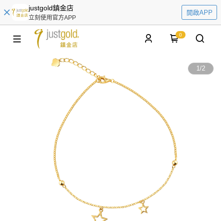
justgold鎮金店
開啟APP
立刻使用官方APP
0
1
/
2