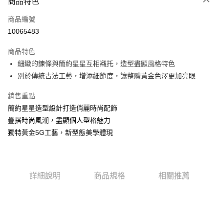
商品特色
6 期 0 利率 每期
NT$4,333
21家銀行
合作金庫商業銀行
第一商業銀行
商品編號
華南商業銀行
彰化商業銀行
合作金庫商業銀行
第一商業銀行
10065483
LINE Pay
上海商業儲蓄銀行
台北富邦商業銀行
華南商業銀行
彰化商業銀行
國泰世華商業銀行
兆豐國際商業銀行
Apple Pay
上海商業儲蓄銀行
台北富邦商業銀行
商品特色
臺灣中小企業銀行
台中商業銀行
國泰世華商業銀行
兆豐國際商業銀行
細緻的鍊條與簡約星星互相襯托，造型盡顯風格特色
匯豐（台灣）商業銀行
華泰商業銀行
悠遊付
臺灣中小企業銀行
台中商業銀行
別於傳統古法工藝，增添細節度，讓整體黃金色澤更加亮眼
聯邦商業銀行
遠東國際商業銀行
匯豐（台灣）商業銀行
華泰商業銀行
ATM付款
元大商業銀行
永豐商業銀行
聯邦商業銀行
遠東國際商業銀行
銷售重點
玉山商業銀行
星展（台灣）商業銀行
元大商業銀行
永豐商業銀行
台新國際商業銀行
中國信託商業銀行
簡約星星造型設計打造俏麗時尚配飾
運送方式
玉山商業銀行
星展（台灣）商業銀行
台灣樂天信用卡公司
疊搭時尚風潮，盡顯個人型格魅力
台新國際商業銀行
中國信託商業銀行
宅配(配送時間約1-3個工作天)
台灣樂天信用卡公司
獨特黃金5G工藝，新型態美學體現
每筆NT$100，滿NT$1,000(含以上)免運費
付款後門市自取(配送時間需7個工作天)
免運費
詳細說明
商品規格
相關推薦