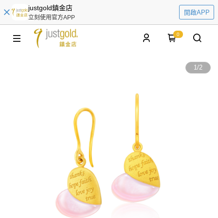
justgold鎮金店
開啟APP
立刻使用官方APP
0
1
/
2