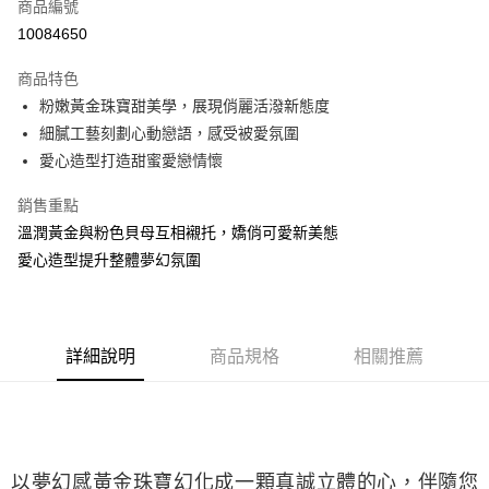
商品編號
華南商業銀行
彰化商業銀行
合作金庫商業銀行
第一商業銀行
10084650
LINE Pay
上海商業儲蓄銀行
台北富邦商業銀行
華南商業銀行
彰化商業銀行
國泰世華商業銀行
兆豐國際商業銀行
Apple Pay
上海商業儲蓄銀行
台北富邦商業銀行
商品特色
臺灣中小企業銀行
台中商業銀行
國泰世華商業銀行
兆豐國際商業銀行
粉嫩黃金珠寶甜美學，展現俏麗活潑新態度
匯豐（台灣）商業銀行
華泰商業銀行
悠遊付
臺灣中小企業銀行
台中商業銀行
細膩工藝刻劃心動戀語，感受被愛氛圍
聯邦商業銀行
遠東國際商業銀行
匯豐（台灣）商業銀行
華泰商業銀行
ATM付款
元大商業銀行
永豐商業銀行
愛心造型打造甜蜜愛戀情懷
聯邦商業銀行
遠東國際商業銀行
玉山商業銀行
星展（台灣）商業銀行
元大商業銀行
永豐商業銀行
台新國際商業銀行
中國信託商業銀行
銷售重點
運送方式
玉山商業銀行
星展（台灣）商業銀行
台灣樂天信用卡公司
溫潤黃金與粉色貝母互相襯托，嬌俏可愛新美態
台新國際商業銀行
中國信託商業銀行
宅配(配送時間約1-3個工作天)
台灣樂天信用卡公司
愛心造型提升整體夢幻氛圍
每筆NT$100，滿NT$1,000(含以上)免運費
付款後門市自取(配送時間需7個工作天)
免運費
詳細說明
商品規格
相關推薦
以夢幻感黃金珠寶幻化成一顆真誠立體的心，伴隨您