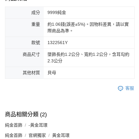
成分
9999純金
重量
約1.06錢(誤差±5%)。因物料差異，請以實
際商品為準。
款號
1322561Y
商品尺寸
墜飾長約1.2公分、寬約1.2公分，含耳勾約
2.3公分
其他材質
貝母
客服
商品相關分類 (2)
純金首飾
-黃金耳環
純金首飾
官網獨家
黃金耳環