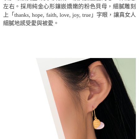
左右。採用純金心形鑲嵌嬌嫩的粉色貝母，細膩雕刻
上「thanks, hope, faith, love, joy, true」字眼，讓真女人
細膩地感受愛與被愛。