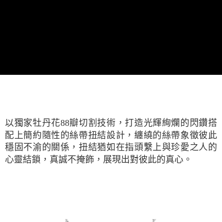
以獨家牡丹花88瓣切割技術，打造光輝絢爛的閃鑽搭
配上簡約隨性的絲帶扭結設計，纏繞的絲帶象徵彼此
穩固不渝的關係，扭結猶如在指頭繫上與珍愛之人的
心靈結鎖，真誠不掩飾，展現出對彼此的真心。