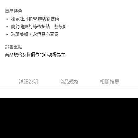
商品特色
獨家牡丹花88辦切割技術
簡約隨興的絲帶扭結工藝設計
璀璨美鑽，永恆真心真意
銷售重點
商品規格及售價依門市現場為主
詳細說明
商品規格
相關推薦