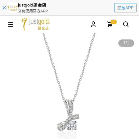
justgold鎮金店
開啟APP
立刻使用官方APP
0
1
/
1