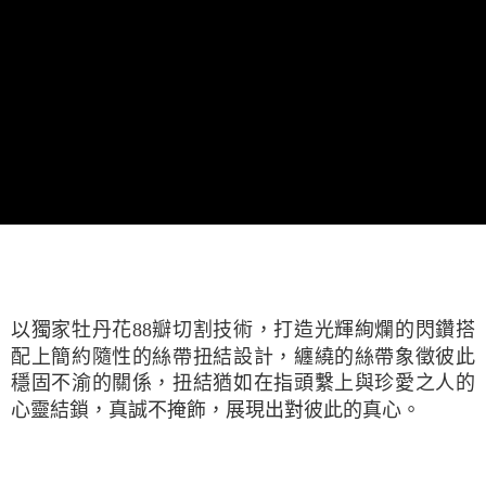
以獨家牡丹花88瓣切割技術，打造光輝絢爛的閃鑽搭
配上簡約隨性的絲帶扭結設計，纏繞的絲帶象徵彼此
穩固不渝的關係，扭結猶如在指頭繫上與珍愛之人的
心靈結鎖，真誠不掩飾，展現出對彼此的真心。