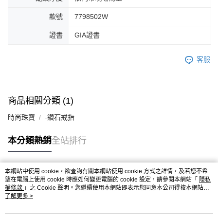
款號
7798502W
證書
GIA證書
客服
商品相關分類 (1)
時尚珠寶
-鑽石戒指
本分類熱銷
全站排行
本網站中使用 cookie，欲查詢有關本網站使用 cookie 方式之詳情，及若您不希
熱門標籤
望在電腦上使用 cookie 時應如何變更電腦的 cookie 設定，請參閱本網站「
隱私
權條款
」之 Cookie 聲明。您繼續使用本網站即表示您同意本公司得按本網站使
用條款之 Cookie 聲明使用 cookie。
了解更多 >