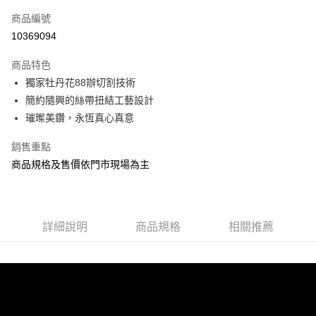
商品編號
10369094
商品特色
獨家牡丹花88辦切割技術
簡約隨興的絲帶扭結工藝設計
璀璨美鑽，永恆真心真意
銷售重點
商品規格及售價依門市現場為主
詳細說明
商品規格
相關推薦