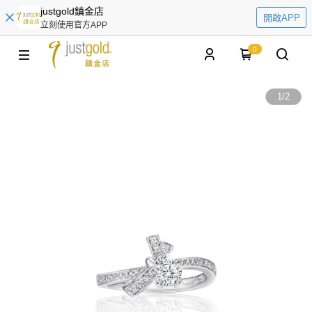
justgold鎮金店
開啟APP
立刻使用官方APP
0
1
/
2