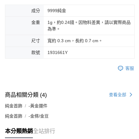
成分
9999純金
金重
1g，約0.24錢。因物料差異，請以實際商品
為準。
尺寸
寬約 0.3 cm，長約 0.7 cm。
款號
1931661Y
客服
商品相關分類 (4)
查看全部
純金首飾
-黃金擺件
純金首飾
-金條/金豆
本分類熱銷
全站排行