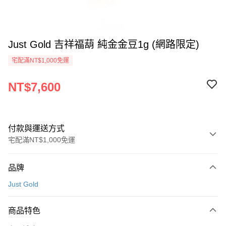
Just Gold 吉祥福葫 純金金豆1g (網路限定)
宅配滿NT$1,000免運
NT$7,600
付款與運送方式
宅配滿NT$1,000免運
付款方式
品牌
信用卡一次付款
Just Gold
信用卡分期付款
3 期 0 利率 每期
NT$2,533
21家銀行
商品特色
6 期 0 利率 每期
NT$1,266
21家銀行
合作金庫商業銀行
第一商業銀行