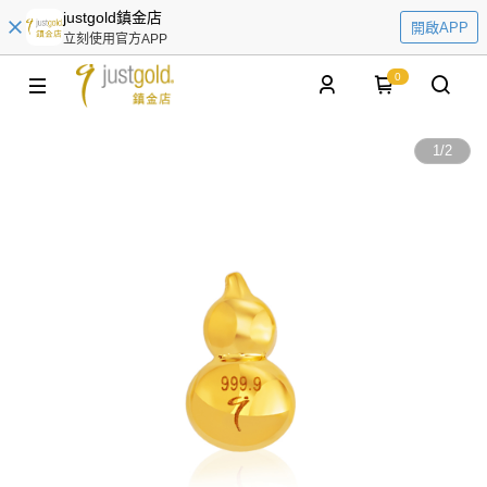
justgold鎮金店
開啟APP
立刻使用官方APP
0
1
/
2