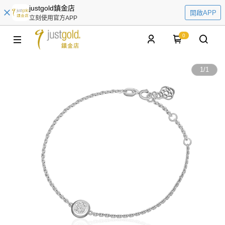
justgold鎮金店
開啟APP
立刻使用官方APP
0
1
/
1