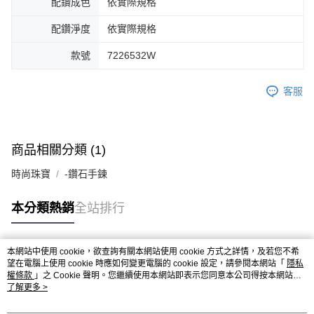
配鑽成色
依實際規格
配鑽淨度
依實際規格
款號
7226532W
客服
商品相關分類 (1)
時尚珠寶
-鑽石手鍊
本分類熱銷
全站排行
本網站中使用 cookie，欲查詢有關本網站使用 cookie 方式之詳情，及若您不希
熱門標籤
望在電腦上使用 cookie 時應如何變更電腦的 cookie 設定，請參閱本網站「
隱私
權條款
」之 Cookie 聲明。您繼續使用本網站即表示您同意本公司得按本網站使
用條款之 Cookie 聲明使用 cookie。
了解更多 >