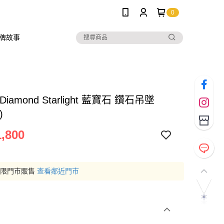
0
牌故事
a Diamond Starlight 藍寶石 鑽石吊墜
)
,800
僅限門市販售
查看鄰近門市