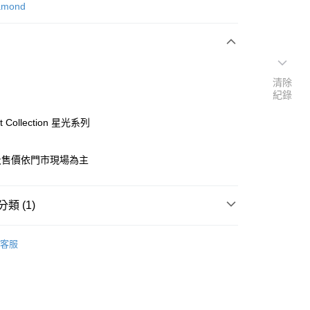
amond
清除
紀錄
ght Collection 星光系列
及售價依門市現場為主
類 (1)
-鑽石吊墜
客服