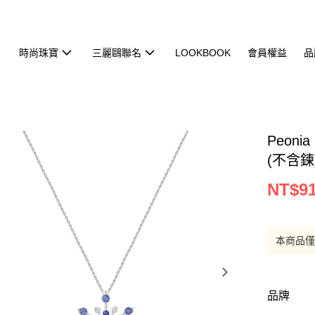
時尚珠寶
三麗鷗聯名
LOOKBOOK
會員權益
品
Peoni
(不含鍊
NT$91
本商品
品牌