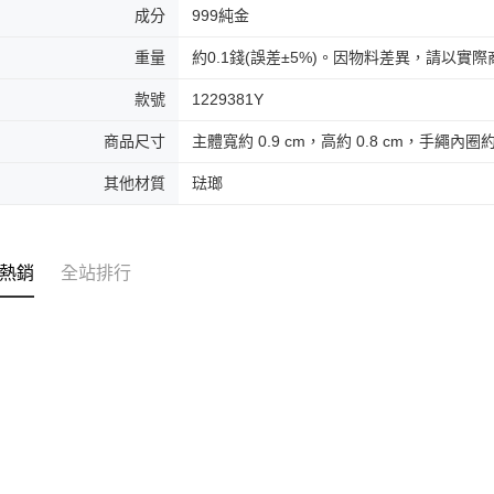
成分
999純金
重量
約0.1錢(誤差±5%)。因物料差異，請以實
款號
1229381Y
商品尺寸
主體寬約 0.9 cm，高約 0.8 cm，手繩內圈約
其他材質
琺瑯
熱銷
全站排行