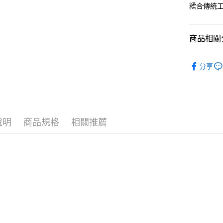
運送方式
台灣樂
台新國
糅合傳統
台灣樂
宅配(配送
每筆NT$1
商品相關分
付款後門市
純金首飾
免運費
分享
純金首飾
說明
商品規格
相關推薦