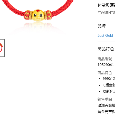
付款與運
宅配滿NT$
付款方式
品牌
信用卡一
Just Gold
信用卡分
商品特色
3 期 
商品編號
6 期 
合作金
10529041
華南商
合作金
LINE Pay
上海商
商品特色
華南商
國泰世
999
Apple Pay
上海商
臺灣中
Q版金
國泰世
匯豐（
悠遊付
臺灣中
以彩色
聯邦商
匯豐（
ATM付款
元大商
銷售重點
聯邦商
玉山商
溫潤黃金
元大商
台新國
黃金光芒
玉山商