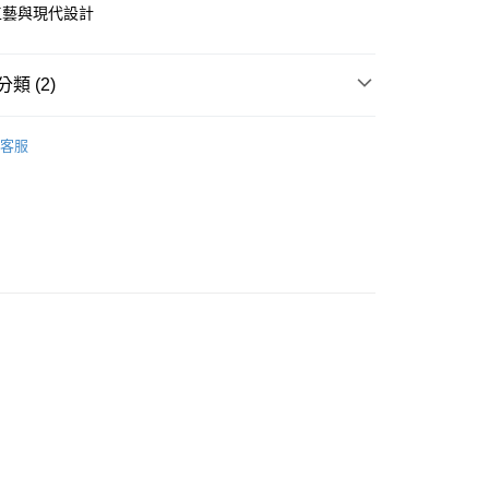
天信用卡公司
際商業銀行
中國信託商業銀行
工藝與現代設計
天信用卡公司
時間約1-3個工作天)
00，滿NT$1,000(含以上)免運費
類 (2)
自取(配送時間需7個工作天)
-黃金手鍊
客服
彌月賀禮
黃金手鍊/手繩