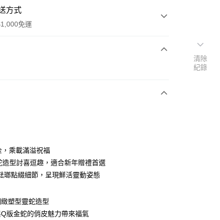
送方式
1,000免運
清除
次付款
紀錄
期付款
0 利率 每期
NT$1,866
21家銀行
0 利率 每期
NT$933
21家銀行
庫商業銀行
第一商業銀行
業銀行
彰化商業銀行
庫商業銀行
第一商業銀行
業儲蓄銀行
台北富邦商業銀行
業銀行
彰化商業銀行
華商業銀行
兆豐國際商業銀行
足金，乘載滿溢祝福
業儲蓄銀行
台北富邦商業銀行
小企業銀行
台中商業銀行
蛇造型討喜逗趣，適合新年贈禮首選
華商業銀行
兆豐國際商業銀行
台灣）商業銀行
華泰商業銀行
小企業銀行
台中商業銀行
琺瑯點綴細節，呈現鮮活靈動姿態
業銀行
遠東國際商業銀行
台灣）商業銀行
華泰商業銀行
業銀行
永豐商業銀行
業銀行
遠東國際商業銀行
業銀行
星展（台灣）商業銀行
細緻塑型靈蛇造型
業銀行
永豐商業銀行
際商業銀行
中國信託商業銀行
與Q版金蛇的俏皮魅力帶來福氣
業銀行
星展（台灣）商業銀行