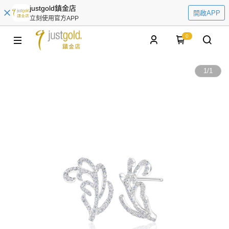
justgold鎮金店
開啟APP
立刻使用官方APP
0
1
/
1