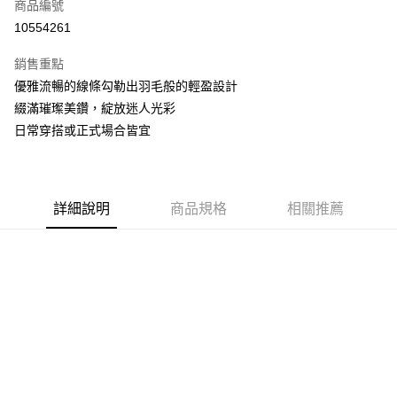
商品編號
華南商業銀行
彰化商業銀行
合作金庫商業銀行
第一商業銀行
10554261
LINE Pay
上海商業儲蓄銀行
台北富邦商業銀行
華南商業銀行
彰化商業銀行
國泰世華商業銀行
兆豐國際商業銀行
Apple Pay
上海商業儲蓄銀行
台北富邦商業銀行
銷售重點
臺灣中小企業銀行
台中商業銀行
國泰世華商業銀行
兆豐國際商業銀行
優雅流暢的線條勾勒出羽毛般的輕盈設計
匯豐（台灣）商業銀行
華泰商業銀行
悠遊付
臺灣中小企業銀行
台中商業銀行
綴滿璀璨美鑽，綻放迷人光彩
聯邦商業銀行
遠東國際商業銀行
匯豐（台灣）商業銀行
華泰商業銀行
ATM付款
元大商業銀行
永豐商業銀行
日常穿搭或正式場合皆宜
聯邦商業銀行
遠東國際商業銀行
玉山商業銀行
星展（台灣）商業銀行
元大商業銀行
永豐商業銀行
台新國際商業銀行
中國信託商業銀行
運送方式
玉山商業銀行
星展（台灣）商業銀行
台灣樂天信用卡公司
台新國際商業銀行
中國信託商業銀行
宅配(配送時間約1-3個工作天)
詳細說明
商品規格
相關推薦
台灣樂天信用卡公司
每筆NT$100，滿NT$1,000(含以上)免運費
付款後門市自取(配送時間需7個工作天)
免運費