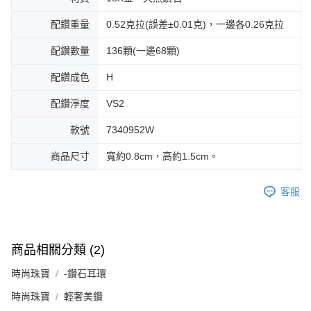
配鑽重量
0.52克拉(誤差±0.01克)，一邊各0.26克拉
配鑽數量
136顆(一邊68顆)
配鑽成色
H
配鑽淨度
VS2
款號
7340952W
商品尺寸
寬約0.8cm，高約1.5cm。
客服
商品相關分類 (2)
時尚珠寶
-鑽石耳環
時尚珠寶
輕奢美鑽