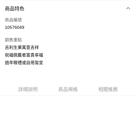
3 期 0 利率 每期
NT$3,066
21家銀行
商品特色
6 期 0 利率 每期
NT$1,533
21家銀行
合作金庫商業銀行
第一商業銀行
商品編號
華南商業銀行
彰化商業銀行
合作金庫商業銀行
第一商業銀行
10576049
LINE Pay
上海商業儲蓄銀行
台北富邦商業銀行
華南商業銀行
彰化商業銀行
國泰世華商業銀行
兆豐國際商業銀行
Apple Pay
上海商業儲蓄銀行
台北富邦商業銀行
銷售重點
臺灣中小企業銀行
台中商業銀行
國泰世華商業銀行
兆豐國際商業銀行
吉利生果寓意吉祥
匯豐（台灣）商業銀行
華泰商業銀行
悠遊付
臺灣中小企業銀行
台中商業銀行
祝福佩戴者富貴幸福
聯邦商業銀行
遠東國際商業銀行
匯豐（台灣）商業銀行
華泰商業銀行
ATM付款
元大商業銀行
永豐商業銀行
過年贈禮或自用皆宜
聯邦商業銀行
遠東國際商業銀行
玉山商業銀行
星展（台灣）商業銀行
元大商業銀行
永豐商業銀行
台新國際商業銀行
中國信託商業銀行
運送方式
玉山商業銀行
星展（台灣）商業銀行
台灣樂天信用卡公司
台新國際商業銀行
中國信託商業銀行
宅配(配送時間約1-3個工作天)
詳細說明
商品規格
相關推薦
台灣樂天信用卡公司
每筆NT$100，滿NT$1,000(含以上)免運費
付款後門市自取(配送時間需7個工作天)
免運費