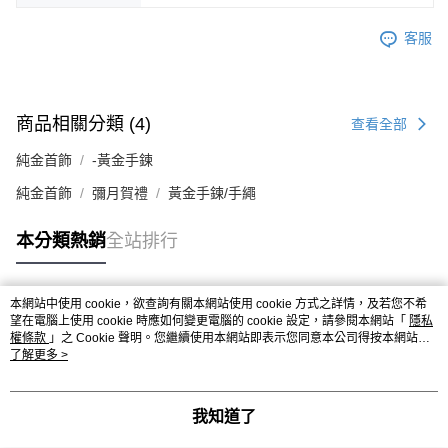
客服
商品相關分類 (4)
查看全部
純金首飾
-黃金手鍊
純金首飾
彌月賀禮
黃金手鍊/手繩
本分類熱銷
全站排行
本網站中使用 cookie，欲查詢有關本網站使用 cookie 方式之詳情，及若您不希
熱門標籤
望在電腦上使用 cookie 時應如何變更電腦的 cookie 設定，請參閱本網站「
隱私
權條款
」之 Cookie 聲明。您繼續使用本網站即表示您同意本公司得按本網站使
用條款之 Cookie 聲明使用 cookie。
了解更多 >
我知道了