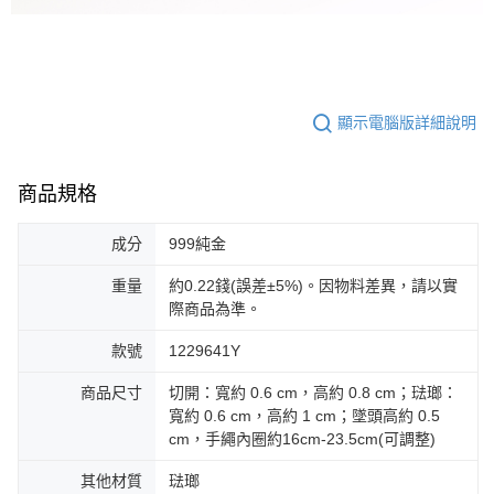
顯示電腦版詳細說明
商品規格
成分
999純金
重量
約0.22錢(誤差±5%)。因物料差異，請以實
際商品為準。
款號
1229641Y
商品尺寸
切開：寬約 0.6 cm，高約 0.8 cm；琺瑯：
寬約 0.6 cm，高約 1 cm；墜頭高約 0.5
cm，手繩內圈約16cm-23.5cm(可調整)
其他材質
琺瑯