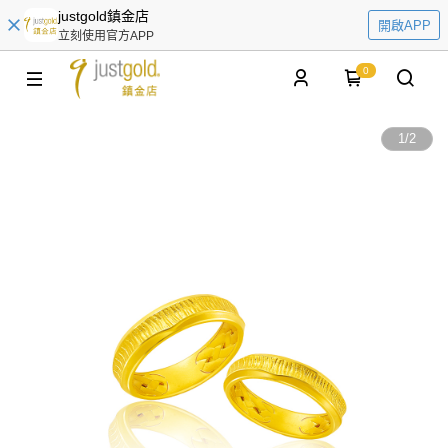
justgold鎮金店
開啟APP
立刻使用官方APP
0
1
/
2