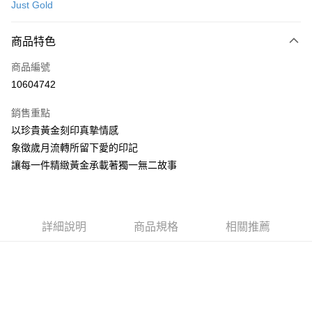
Just Gold
信用卡分期付款
3 期 0 利率 每期
NT$19,533
21家銀行
商品特色
6 期 0 利率 每期
NT$9,766
21家銀行
合作金庫商業銀行
第一商業銀行
商品編號
華南商業銀行
彰化商業銀行
合作金庫商業銀行
第一商業銀行
10604742
LINE Pay
上海商業儲蓄銀行
台北富邦商業銀行
華南商業銀行
彰化商業銀行
國泰世華商業銀行
兆豐國際商業銀行
Apple Pay
上海商業儲蓄銀行
台北富邦商業銀行
銷售重點
臺灣中小企業銀行
台中商業銀行
國泰世華商業銀行
兆豐國際商業銀行
以珍貴黃金刻印真摯情感
匯豐（台灣）商業銀行
華泰商業銀行
悠遊付
臺灣中小企業銀行
台中商業銀行
象徵歲月流轉所留下愛的印記
聯邦商業銀行
遠東國際商業銀行
匯豐（台灣）商業銀行
華泰商業銀行
ATM付款
元大商業銀行
永豐商業銀行
讓每一件精緻黃金承載著獨一無二故事
聯邦商業銀行
遠東國際商業銀行
玉山商業銀行
星展（台灣）商業銀行
元大商業銀行
永豐商業銀行
台新國際商業銀行
中國信託商業銀行
運送方式
玉山商業銀行
星展（台灣）商業銀行
台灣樂天信用卡公司
台新國際商業銀行
中國信託商業銀行
宅配(配送時間約1-3個工作天)
詳細說明
商品規格
相關推薦
台灣樂天信用卡公司
每筆NT$100，滿NT$1,000(含以上)免運費
付款後門市自取(配送時間需7個工作天)
免運費