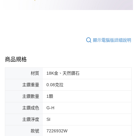
顯示電腦版詳細說明
商品規格
材質
18K金、天然鑽石
主鑽重量
0.08克拉
主鑽數量
1顆
主鑽成色
G-H
主鑽淨度
SI
款號
7226932W