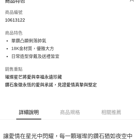
商品特色
6 期 0 利率 每期
NT$3,833
21家銀行
合作金庫商業銀行
第一商業銀行
商品編號
華南商業銀行
彰化商業銀行
合作金庫商業銀行
第一商業銀行
10613122
LINE Pay
上海商業儲蓄銀行
台北富邦商業銀行
華南商業銀行
彰化商業銀行
國泰世華商業銀行
兆豐國際商業銀行
Apple Pay
上海商業儲蓄銀行
台北富邦商業銀行
商品特色
臺灣中小企業銀行
台中商業銀行
國泰世華商業銀行
兆豐國際商業銀行
單鑽凸顯俐落帥氣
匯豐（台灣）商業銀行
華泰商業銀行
悠遊付
臺灣中小企業銀行
台中商業銀行
18K金材質，優雅大方
聯邦商業銀行
遠東國際商業銀行
匯豐（台灣）商業銀行
華泰商業銀行
ATM付款
元大商業銀行
永豐商業銀行
日常造型穿戴及送禮皆宜
聯邦商業銀行
遠東國際商業銀行
玉山商業銀行
星展（台灣）商業銀行
元大商業銀行
永豐商業銀行
台新國際商業銀行
中國信託商業銀行
銷售重點
運送方式
玉山商業銀行
星展（台灣）商業銀行
台灣樂天信用卡公司
璀燦星芒將愛與幸福永遠珍藏
台新國際商業銀行
中國信託商業銀行
宅配(配送時間約1-3個工作天)
台灣樂天信用卡公司
鑽石象徵永恆的愛與承諾，見證愛情真摯與堅定
每筆NT$100，滿NT$1,000(含以上)免運費
付款後門市自取(配送時間需7個工作天)
免運費
詳細說明
商品規格
相關推薦
讓愛情在星光中閃耀，每一顆璀璨的鑽石猶如夜空中