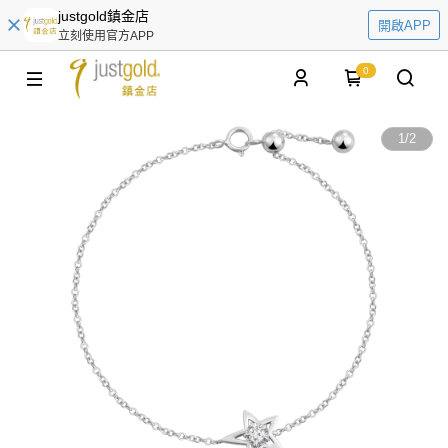
justgold鎮金店
開啟APP
立刻使用官方APP
0
1
/
2