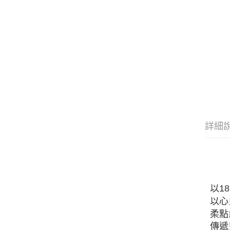
詳細
以1
以心
柔點
傳遞