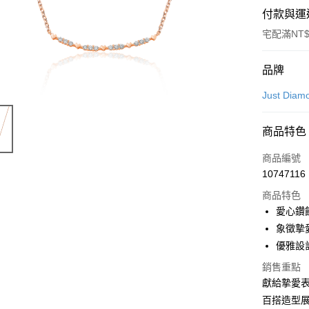
付款與運
宅配滿NT$
付款方式
品牌
信用卡一
Just Diam
信用卡分
商品特色
3 期 
商品編號
6 期 
合作金
10747116
華南商
合作金
LINE Pay
上海商
商品特色
華南商
國泰世
愛心鑽
Apple Pay
上海商
臺灣中
象徵摯
國泰世
匯豐（
悠遊付
臺灣中
優雅設
聯邦商
匯豐（
ATM付款
元大商
銷售重點
聯邦商
玉山商
獻給摯愛
元大商
台新國
百搭造型
玉山商