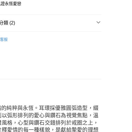
天信用卡公司
際商業銀行
中國信託商業銀行
見證永恆愛戀
天信用卡公司
時間約1-3個工作天)
00，滿NT$1,000(含以上)免運費
類 (2)
自取(配送時間需7個工作天)
-鑽石項鍊
客服
輕奢美鑽
情的純粹與永恆。耳環採優雅圓弧造型，綴
則以弧形排列的愛心與鑽石為視覺焦點，溫
體風格，心型與鑽石交錯排列於戒圈之上，
詮釋愛情的每一種樣貌，是獻給摯愛的理想