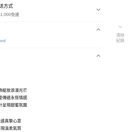
送方式
1,000免運
清除
次付款
紀錄
ond
期付款
0 利率 每期
NT$16,066
21家銀行
0 利率 每期
NT$8,033
21家銀行
庫商業銀行
第一商業銀行
業銀行
彰化商業銀行
庫商業銀行
第一商業銀行
業儲蓄銀行
台北富邦商業銀行
業銀行
彰化商業銀行
華商業銀行
兆豐國際商業銀行
飾綻放浪漫光芒
業儲蓄銀行
台北富邦商業銀行
小企業銀行
台中商業銀行
愛傳遞永恆情感
華商業銀行
兆豐國際商業銀行
台灣）商業銀行
華泰商業銀行
小企業銀行
台中商業銀行
計呈現甜蜜氛圍
業銀行
遠東國際商業銀行
台灣）商業銀行
華泰商業銀行
業銀行
永豐商業銀行
業銀行
遠東國際商業銀行
業銀行
星展（台灣）商業銀行
表達真摯心意
業銀行
永豐商業銀行
際商業銀行
中國信託商業銀行
展現溫柔氣質
業銀行
星展（台灣）商業銀行