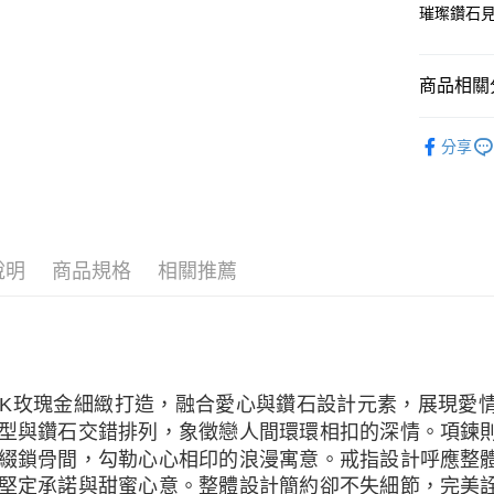
運送方式
台灣樂
台新國
璀璨鑽石
台灣樂
宅配(配送
每筆NT$1
商品相關分
付款後門市
時尚珠寶
免運費
分享
時尚珠寶
說明
商品規格
相關推薦
8K玫瑰金細緻打造，融合愛心與鑽石設計元素，展現愛
型與鑽石交錯排列，象徵戀人間環環相扣的深情。項鍊
綴鎖骨間，勾勒心心相印的浪漫寓意。戒指設計呼應整
堅定承諾與甜蜜心意。整體設計簡約卻不失細節，完美