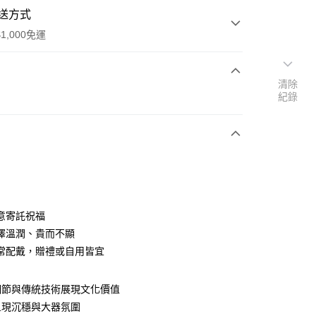
送方式
1,000免運
清除
次付款
紀錄
期付款
0 利率 每期
NT$30,066
21家銀行
0 利率 每期
NT$15,033
21家銀行
庫商業銀行
第一商業銀行
業銀行
彰化商業銀行
庫商業銀行
第一商業銀行
業儲蓄銀行
台北富邦商業銀行
業銀行
彰化商業銀行
華商業銀行
兆豐國際商業銀行
意寄託祝福
業儲蓄銀行
台北富邦商業銀行
小企業銀行
台中商業銀行
澤溫潤、貴而不顯
華商業銀行
兆豐國際商業銀行
台灣）商業銀行
華泰商業銀行
小企業銀行
台中商業銀行
常配戴，贈禮或自用皆宜
業銀行
遠東國際商業銀行
台灣）商業銀行
華泰商業銀行
業銀行
永豐商業銀行
業銀行
遠東國際商業銀行
業銀行
星展（台灣）商業銀行
細節與傳統技術展現文化價值
業銀行
永豐商業銀行
際商業銀行
中國信託商業銀行
呈現沉穩與大器氛圍
業銀行
星展（台灣）商業銀行