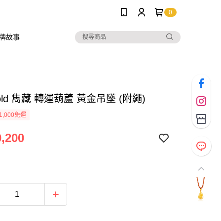
0
牌故事
Gold 雋藏 轉運葫蘆 黃金吊墜 (附繩)
1,000免運
,200