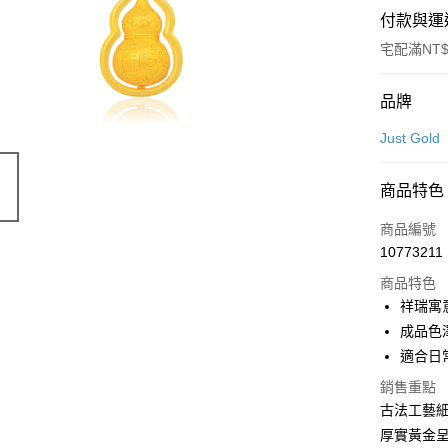
付款與運
宅配滿NT$
付款方式
品牌
信用卡一
Just Gold
信用卡分
商品特色
3 期 
商品編號
6 期 
合作金
10773211
華南商
合作金
LINE Pay
上海商
商品特色
華南商
國泰世
祥瑞寓
Apple Pay
上海商
臺灣中
成品色
國泰世
匯豐（
悠遊付
臺灣中
適合日
聯邦商
匯豐（
ATM付款
元大商
銷售重點
聯邦商
玉山商
古法工藝
元大商
台新國
厚實黃金
玉山商