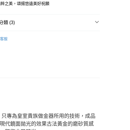
天信用卡公司
際商業銀行
中國信託商業銀行
純粹之美，頌揚悠遠美好祝願
天信用卡公司
時間約1-3個工作天)
00，滿NT$1,000(含以上)免運費
類 (3)
自取(配送時間需7個工作天)
-黃金項鍊
客服
雋藏系列
黃金吊墜/項鍊
雋藏系列
全部商品
」只專為皇室貴族做金器所用的技術，成品
現代鏡面拋光的效果古法黃金的磨砂質感