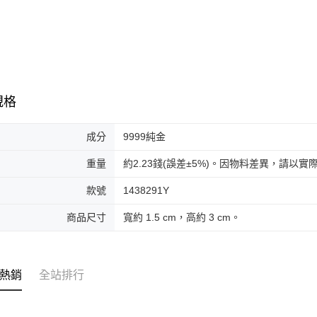
規格
成分
9999純金
重量
約2.23錢(誤差±5%)。因物料差異，請以
款號
1438291Y
商品尺寸
寬約 1.5 cm，高約 3 cm。
熱銷
全站排行