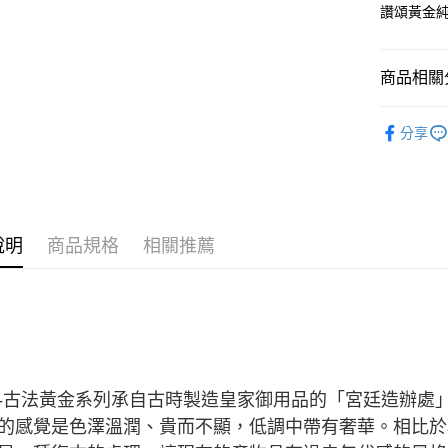
運送方式
台灣樂
台新國
讚頌黃金
台灣樂
宅配(配送
每筆NT$1
商品相關分
付款後門市
純金首飾
免運費
分享
純金首飾
純金首飾
說明
商品規格
相關推薦
-古法黃金系列承自古時製造皇家御用品的「宮廷造辦處
的感覺是色澤溫潤、貴而不顯，低調中帶有奢華。相比於