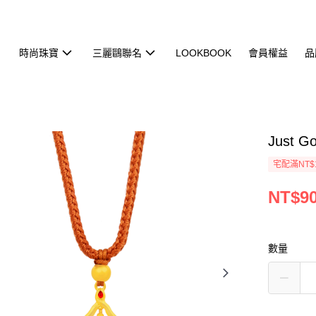
時尚珠寶
三麗鷗聯名
LOOKBOOK
會員權益
品
Just 
宅配滿NT$
NT$90
數量