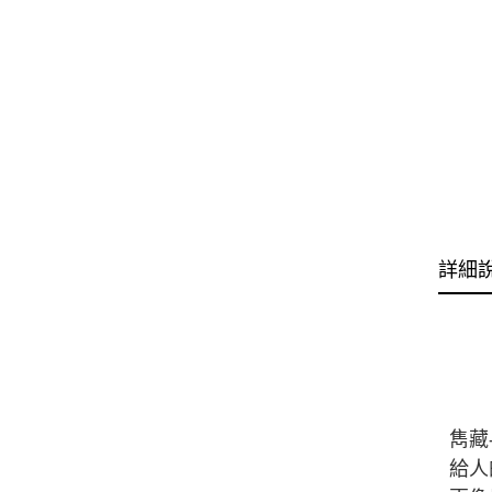
詳細
雋藏
給人