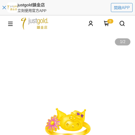
justgold鎮金店
開啟APP
立刻使用官方APP
0
1
/
2