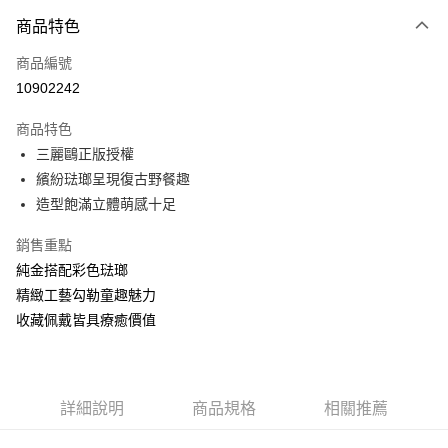
3 期 0 利率 每期
NT$20,666
21家銀行
商品特色
6 期 0 利率 每期
NT$10,333
21家銀行
合作金庫商業銀行
第一商業銀行
商品編號
華南商業銀行
彰化商業銀行
合作金庫商業銀行
第一商業銀行
10902242
LINE Pay
上海商業儲蓄銀行
台北富邦商業銀行
華南商業銀行
彰化商業銀行
國泰世華商業銀行
兆豐國際商業銀行
Apple Pay
上海商業儲蓄銀行
台北富邦商業銀行
商品特色
臺灣中小企業銀行
台中商業銀行
國泰世華商業銀行
兆豐國際商業銀行
三麗鷗正版授權
匯豐（台灣）商業銀行
華泰商業銀行
悠遊付
臺灣中小企業銀行
台中商業銀行
繽紛琺瑯呈現復古野餐趣
聯邦商業銀行
遠東國際商業銀行
匯豐（台灣）商業銀行
華泰商業銀行
ATM付款
元大商業銀行
永豐商業銀行
造型飽滿立體萌感十足
聯邦商業銀行
遠東國際商業銀行
玉山商業銀行
星展（台灣）商業銀行
元大商業銀行
永豐商業銀行
台新國際商業銀行
中國信託商業銀行
銷售重點
運送方式
玉山商業銀行
星展（台灣）商業銀行
台灣樂天信用卡公司
純金搭配彩色琺瑯
台新國際商業銀行
中國信託商業銀行
宅配(配送時間約1-3個工作天)
台灣樂天信用卡公司
精緻工藝勾勒童趣魅力
每筆NT$100，滿NT$1,000(含以上)免運費
收藏佩戴皆具療癒價值
付款後門市自取(配送時間需7個工作天)
免運費
詳細說明
商品規格
相關推薦