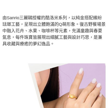
由Sanrio三麗鷗授權的酷洛米系列，以純金搭配繽紛
琺瑯工藝，呈現出立體飽滿的Q萌形象。復古野餐場景
中融入花卉、水果、咖啡杯等元素，充滿童趣與春夏
氣息，每件珠寶皆展現出細膩工藝與設計巧思，是兼
具收藏與療癒的夢幻逸品。