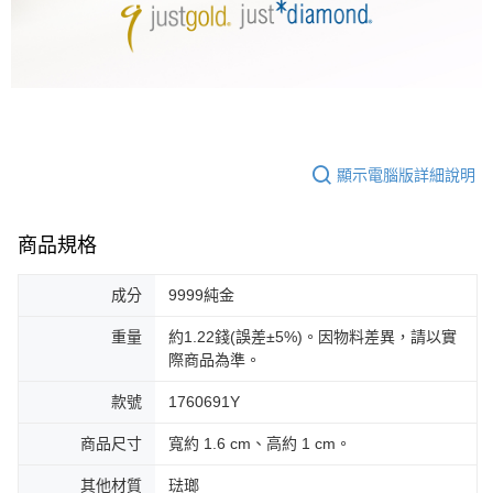
顯示電腦版詳細說明
商品規格
成分
9999純金
重量
約1.22錢(誤差±5%)。因物料差異，請以實
際商品為準。
款號
1760691Y
商品尺寸
寬約 1.6 cm、高約 1 cm。
其他材質
琺瑯