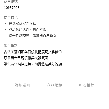
商品編號
華南商業銀行
彰化商業銀行
合作金庫商業銀行
第一商業銀行
10957928
LINE Pay
上海商業儲蓄銀行
台北富邦商業銀行
華南商業銀行
彰化商業銀行
國泰世華商業銀行
兆豐國際商業銀行
Apple Pay
上海商業儲蓄銀行
台北富邦商業銀行
商品特色
臺灣中小企業銀行
台中商業銀行
國泰世華商業銀行
兆豐國際商業銀行
祥瑞寓意寄託祝福
匯豐（台灣）商業銀行
華泰商業銀行
悠遊付
臺灣中小企業銀行
台中商業銀行
成品色澤溫潤、貴而不顯
聯邦商業銀行
遠東國際商業銀行
匯豐（台灣）商業銀行
華泰商業銀行
ATM付款
元大商業銀行
永豐商業銀行
適合日常配戴，贈禮或自用皆宜
聯邦商業銀行
遠東國際商業銀行
玉山商業銀行
星展（台灣）商業銀行
元大商業銀行
永豐商業銀行
台新國際商業銀行
中國信託商業銀行
銷售重點
運送方式
玉山商業銀行
星展（台灣）商業銀行
台灣樂天信用卡公司
古法工藝細節與傳統技術展現文化價值
台新國際商業銀行
中國信託商業銀行
宅配(配送時間約1-3個工作天)
台灣樂天信用卡公司
厚實黃金呈現沉穩與大器氛圍
每筆NT$100，滿NT$1,000(含以上)免運費
讚頌黃金純粹之美，頌揚悠遠美好祝願
付款後門市自取(配送時間需7個工作天)
免運費
詳細說明
商品規格
相關推薦