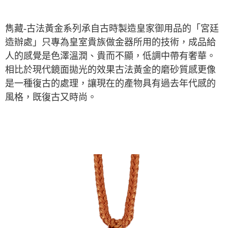
雋藏-古法黃金系列承自古時製造皇家御用品的「宮廷
造辦處」只專為皇室貴族做金器所用的技術，成品給
人的感覺是色澤溫潤、貴而不顯，低調中帶有奢華。
相比於現代鏡面拋光的效果古法黃金的磨砂質感更像
是一種復古的處理，讓現在的產物具有過去年代感的
風格，既復古又時尚。