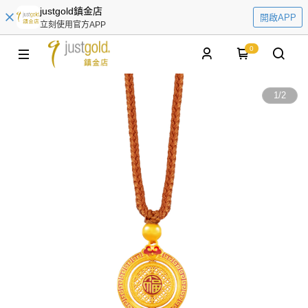
justgold鎮金店
開啟APP
立刻使用官方APP
0
1
/
2