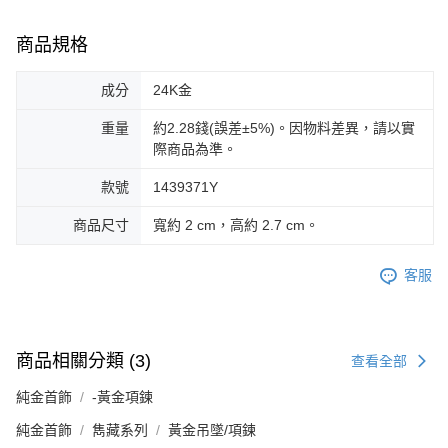
商品規格
成分
24K金
重量
約2.28錢(誤差±5%)。因物料差異，請以實
際商品為準。
款號
1439371Y
商品尺寸
寬約 2 cm，高約 2.7 cm。
客服
商品相關分類 (3)
查看全部
純金首飾
-黃金項鍊
純金首飾
雋藏系列
黃金吊墜/項鍊