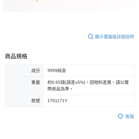
顯示電腦版詳細說明
商品規格
成分
9999純金
重量
約0.65錢(誤差±5%)。因物料差異，請以實
際商品為準。
款號
1761171Y
客服