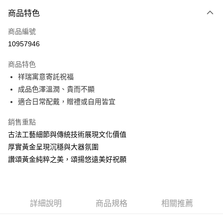
3 期 0 利率 每期
NT$10,933
21家銀行
商品特色
6 期 0 利率 每期
NT$5,466
21家銀行
合作金庫商業銀行
第一商業銀行
商品編號
華南商業銀行
彰化商業銀行
合作金庫商業銀行
第一商業銀行
10957946
LINE Pay
上海商業儲蓄銀行
台北富邦商業銀行
華南商業銀行
彰化商業銀行
國泰世華商業銀行
兆豐國際商業銀行
Apple Pay
上海商業儲蓄銀行
台北富邦商業銀行
商品特色
臺灣中小企業銀行
台中商業銀行
國泰世華商業銀行
兆豐國際商業銀行
祥瑞寓意寄託祝福
匯豐（台灣）商業銀行
華泰商業銀行
悠遊付
臺灣中小企業銀行
台中商業銀行
成品色澤溫潤、貴而不顯
聯邦商業銀行
遠東國際商業銀行
匯豐（台灣）商業銀行
華泰商業銀行
ATM付款
元大商業銀行
永豐商業銀行
適合日常配戴，贈禮或自用皆宜
聯邦商業銀行
遠東國際商業銀行
玉山商業銀行
星展（台灣）商業銀行
元大商業銀行
永豐商業銀行
台新國際商業銀行
中國信託商業銀行
銷售重點
運送方式
玉山商業銀行
星展（台灣）商業銀行
台灣樂天信用卡公司
古法工藝細節與傳統技術展現文化價值
台新國際商業銀行
中國信託商業銀行
宅配(配送時間約1-3個工作天)
台灣樂天信用卡公司
厚實黃金呈現沉穩與大器氛圍
每筆NT$100，滿NT$1,000(含以上)免運費
讚頌黃金純粹之美，頌揚悠遠美好祝願
付款後門市自取(配送時間需7個工作天)
免運費
詳細說明
商品規格
相關推薦