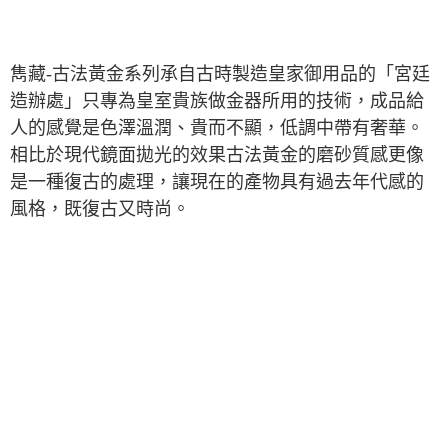
雋藏-古法黃金系列承自古時製造皇家御用品的「宮廷
造辦處」只專為皇室貴族做金器所用的技術，成品給
人的感覺是色澤溫潤、貴而不顯，低調中帶有奢華。
相比於現代鏡面拋光的效果古法黃金的磨砂質感更像
是一種復古的處理，讓現在的產物具有過去年代感的
風格，既復古又時尚。