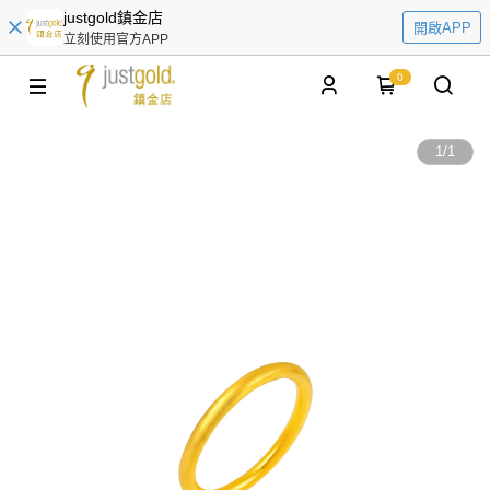
justgold鎮金店
開啟APP
立刻使用官方APP
0
1
/
1