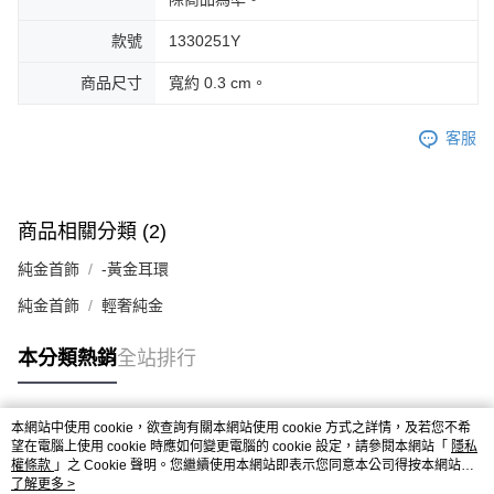
款號
1330251Y
商品尺寸
寬約 0.3 cm。
客服
商品相關分類 (2)
純金首飾
-黃金耳環
純金首飾
輕奢純金
本分類熱銷
全站排行
本網站中使用 cookie，欲查詢有關本網站使用 cookie 方式之詳情，及若您不希
熱門標籤
望在電腦上使用 cookie 時應如何變更電腦的 cookie 設定，請參閱本網站「
隱私
權條款
」之 Cookie 聲明。您繼續使用本網站即表示您同意本公司得按本網站使
用條款之 Cookie 聲明使用 cookie。
了解更多 >