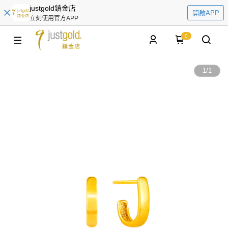
justgold鎮金店
開啟APP
立刻使用官方APP
0
1
/
1