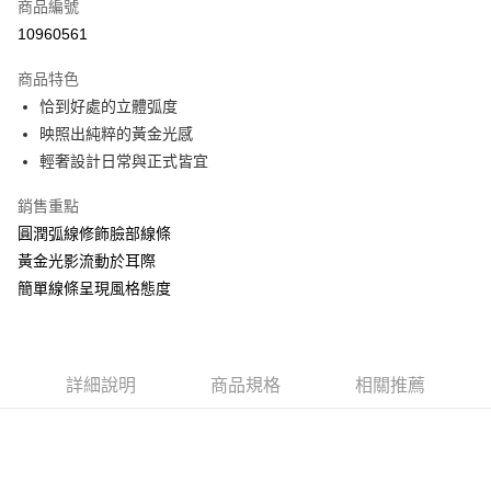
商品編號
華南商業銀行
彰化商業銀行
合作金庫商業銀行
第一商業銀行
10960561
LINE Pay
上海商業儲蓄銀行
台北富邦商業銀行
華南商業銀行
彰化商業銀行
國泰世華商業銀行
兆豐國際商業銀行
Apple Pay
上海商業儲蓄銀行
台北富邦商業銀行
商品特色
臺灣中小企業銀行
台中商業銀行
國泰世華商業銀行
兆豐國際商業銀行
恰到好處的立體弧度
匯豐（台灣）商業銀行
華泰商業銀行
悠遊付
臺灣中小企業銀行
台中商業銀行
映照出純粹的黃金光感
聯邦商業銀行
遠東國際商業銀行
匯豐（台灣）商業銀行
華泰商業銀行
ATM付款
元大商業銀行
永豐商業銀行
輕奢設計日常與正式皆宜
聯邦商業銀行
遠東國際商業銀行
玉山商業銀行
星展（台灣）商業銀行
元大商業銀行
永豐商業銀行
台新國際商業銀行
中國信託商業銀行
銷售重點
運送方式
玉山商業銀行
星展（台灣）商業銀行
台灣樂天信用卡公司
圓潤弧線修飾臉部線條
台新國際商業銀行
中國信託商業銀行
宅配(配送時間約1-3個工作天)
台灣樂天信用卡公司
黃金光影流動於耳際
每筆NT$100，滿NT$1,000(含以上)免運費
簡單線條呈現風格態度
付款後門市自取(配送時間需7個工作天)
免運費
詳細說明
商品規格
相關推薦