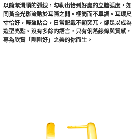
以簡潔滑順的弧線，勾勒出恰到好處的立體弧度，如
同黃金光影流動於耳際之間。極簡而不單調。耳環尺
寸恰好，輕盈貼合，日常配戴不顯突兀，卻足以成為
造型亮點。沒有多餘的語言，只有俐落線條與質感，
專為欣賞「剛剛好」之美的你而生。