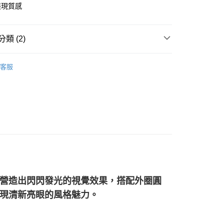
天信用卡公司
際商業銀行
中國信託商業銀行
展現質感
天信用卡公司
時間約1-3個工作天)
00，滿NT$1,000(含以上)免運費
類 (2)
自取(配送時間需7個工作天)
-黃金耳環
客服
輕奢純金
營造出閃閃發光的視覺效果，搭配外圈圓
現清新亮眼的風格魅力。