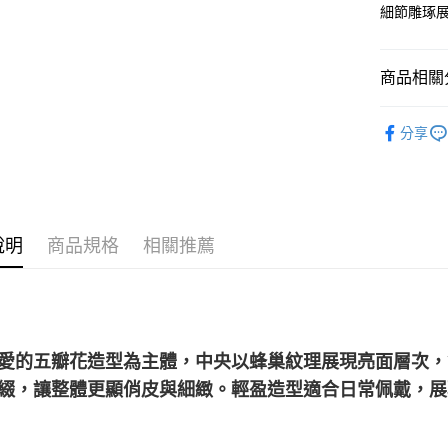
運送方式
台灣樂
台新國
細節雕琢
台灣樂
宅配(配送
每筆NT$1
商品相關分
付款後門市
純金首飾
免運費
分享
純金首飾
說明
商品規格
相關推薦
愛的五瓣花造型為主體，中央以蜂巢紋理展現亮面層次，
綴，讓整體更顯俏皮與細緻。輕盈造型適合日常佩戴，展