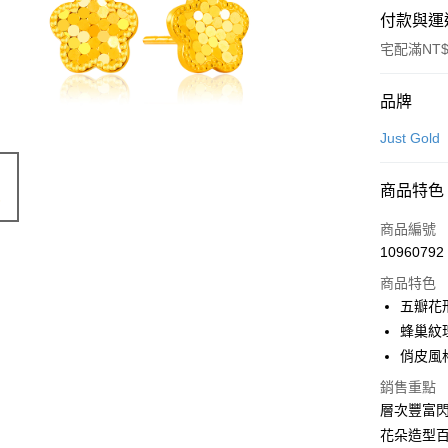
付款與運
宅配滿NT$
付款方式
品牌
信用卡一
Just Gold
信用卡分
商品特色
3 期 
商品編號
6 期 
合作金
10960792
華南商
合作金
LINE Pay
上海商
商品特色
華南商
國泰世
五瓣花
Apple Pay
上海商
臺灣中
蜂巢紋
國泰世
匯豐（
悠遊付
臺灣中
俏皮風
聯邦商
匯豐（
ATM付款
元大商
銷售重點
聯邦商
玉山商
層次豐富
元大商
台新國
花朵造型
玉山商