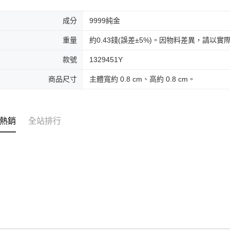
成分
9999純金
重量
約0.43錢(誤差±5%)。因物料差異，請以
款號
1329451Y
商品尺寸
主體寬約 0.8 cm、高約 0.8 cm。
熱銷
全站排行