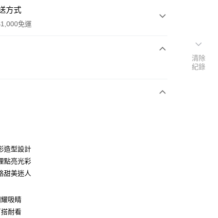
送方式
1,000免運
清除
次付款
紀錄
期付款
0 利率 每期
NT$6,200
21家銀行
0 利率 每期
NT$3,100
21家銀行
庫商業銀行
第一商業銀行
業銀行
彰化商業銀行
庫商業銀行
第一商業銀行
業儲蓄銀行
台北富邦商業銀行
業銀行
彰化商業銀行
華商業銀行
兆豐國際商業銀行
形造型設計
業儲蓄銀行
台北富邦商業銀行
小企業銀行
台中商業銀行
理點亮光彩
華商業銀行
兆豐國際商業銀行
台灣）商業銀行
華泰商業銀行
小企業銀行
台中商業銀行
格甜美迷人
業銀行
遠東國際商業銀行
台灣）商業銀行
華泰商業銀行
業銀行
永豐商業銀行
業銀行
遠東國際商業銀行
業銀行
星展（台灣）商業銀行
閃耀吸睛
業銀行
永豐商業銀行
際商業銀行
中國信託商業銀行
百搭耐看
業銀行
星展（台灣）商業銀行