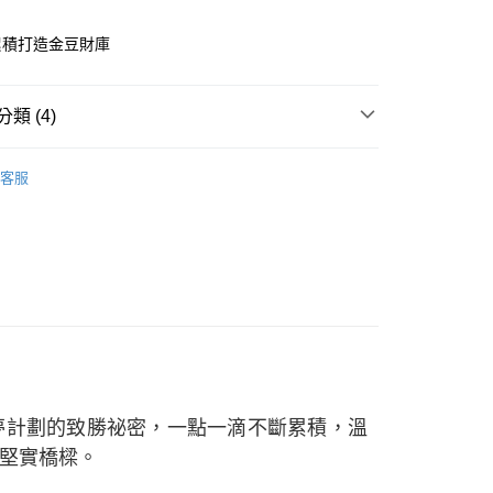
業銀行
星展（台灣）商業銀行
業銀行
永豐商業銀行
際商業銀行
中國信託商業銀行
累積打造金豆財庫
業銀行
星展（台灣）商業銀行
天信用卡公司
際商業銀行
中國信託商業銀行
天信用卡公司
時間約1-3個工作天)
類 (4)
00，滿NT$1,000(含以上)免運費
-黃金擺件
自取(配送時間需7個工作天)
客服
-金條/金豆
網路限定
全部商品
網路限定
小金豆
夢計劃的致勝祕密，一點一滴不斷累積，溫
堅實橋樑。