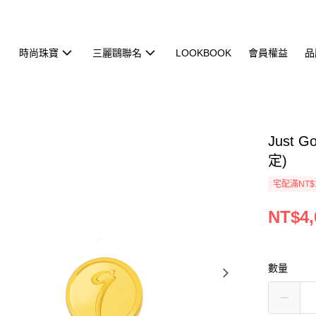
時尚珠寶
三麗鷗聯名
LOOKBOOK
會員權益
品
Just 
定)
宅配滿NT$
NT$4,
數量