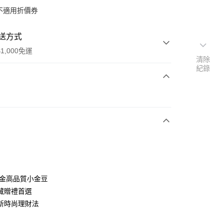
不適用折價券
送方式
1,000免運
清除
紀錄
次付款
期付款
0 利率 每期
NT$1,333
21家銀行
0 利率 每期
NT$666
21家銀行
庫商業銀行
第一商業銀行
業銀行
彰化商業銀行
庫商業銀行
第一商業銀行
業儲蓄銀行
台北富邦商業銀行
業銀行
彰化商業銀行
華商業銀行
兆豐國際商業銀行
9純金高品質小金豆
業儲蓄銀行
台北富邦商業銀行
小企業銀行
台中商業銀行
藏贈禮首選
華商業銀行
兆豐國際商業銀行
台灣）商業銀行
華泰商業銀行
小企業銀行
台中商業銀行
新時尚理財法
業銀行
遠東國際商業銀行
台灣）商業銀行
華泰商業銀行
業銀行
永豐商業銀行
業銀行
遠東國際商業銀行