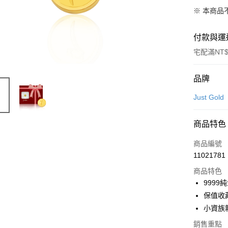
※ 本商品
付款與運
宅配滿NT$
付款方式
品牌
信用卡一
Just Gold
信用卡分
商品特色
3 期 
商品編號
6 期 
合作金
11021781
華南商
合作金
LINE Pay
上海商
商品特色
華南商
國泰世
999
Apple Pay
上海商
臺灣中
保值收
國泰世
匯豐（
悠遊付
臺灣中
小資族
聯邦商
匯豐（
ATM付款
元大商
銷售重點
聯邦商