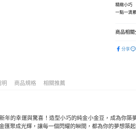
玉山商
精緻小巧
元大商
台新國
一點一滴
玉山商
運送方式
台灣樂
台新國
台灣樂
宅配(配送
商品相關分
每筆NT$1
純金首飾
付款後門市
分享
純金首飾
免運費
純金首飾
純金首飾
說明
商品規格
相關推薦
新年的幸運與驚喜！造型小巧的純金小金豆，成為你築
金匯聚成光輝，讓每一個閃耀的瞬間，都為你的夢想築起