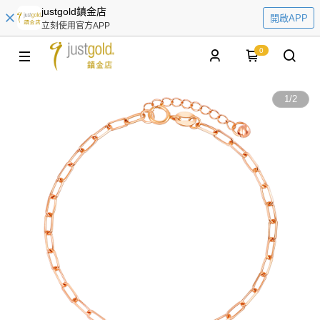
justgold鎮金店
開啟APP
立刻使用官方APP
0
1
/
2