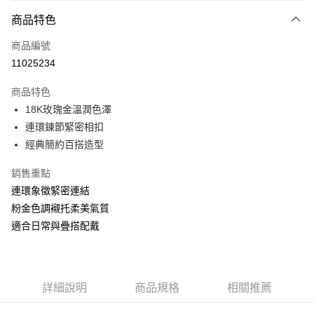
3 期 0 利率 每期
NT$5,066
21家銀行
商品特色
6 期 0 利率 每期
NT$2,533
21家銀行
合作金庫商業銀行
第一商業銀行
商品編號
華南商業銀行
彰化商業銀行
合作金庫商業銀行
第一商業銀行
11025234
LINE Pay
上海商業儲蓄銀行
台北富邦商業銀行
華南商業銀行
彰化商業銀行
國泰世華商業銀行
兆豐國際商業銀行
Apple Pay
上海商業儲蓄銀行
台北富邦商業銀行
商品特色
臺灣中小企業銀行
台中商業銀行
國泰世華商業銀行
兆豐國際商業銀行
18K玫瑰金溫潤色澤
匯豐（台灣）商業銀行
華泰商業銀行
悠遊付
臺灣中小企業銀行
台中商業銀行
連環鍊節緊密相扣
聯邦商業銀行
遠東國際商業銀行
匯豐（台灣）商業銀行
華泰商業銀行
ATM付款
元大商業銀行
永豐商業銀行
經典簡約百搭造型
聯邦商業銀行
遠東國際商業銀行
玉山商業銀行
星展（台灣）商業銀行
元大商業銀行
永豐商業銀行
台新國際商業銀行
中國信託商業銀行
銷售重點
運送方式
玉山商業銀行
星展（台灣）商業銀行
台灣樂天信用卡公司
連環象徵緊密連結
台新國際商業銀行
中國信託商業銀行
宅配(配送時間約1-3個工作天)
台灣樂天信用卡公司
粉金色調襯托柔美氣質
每筆NT$100，滿NT$1,000(含以上)免運費
適合日常與疊搭配戴
付款後門市自取(配送時間需7個工作天)
免運費
詳細說明
商品規格
相關推薦