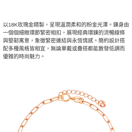
以18K玫瑰金精製，呈現溫潤柔和的粉金光澤。鍊身由
一個個細緻環節緊密相扣，展現經典環鍊的流暢線條
與堅韌寓意，象徵緊密連結與永恆情感。簡約設計搭
配多種風格皆相宜，無論單戴或疊搭都能散發低調而
優雅的時尚魅力。