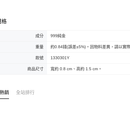
規格
成分
999純金
重量
約0.84錢(誤差±5%)。因物料差異，請以
款號
1330301Y
商品尺寸
寬約 0.8 cm、高約 1.5 cm。
熱銷
全站排行