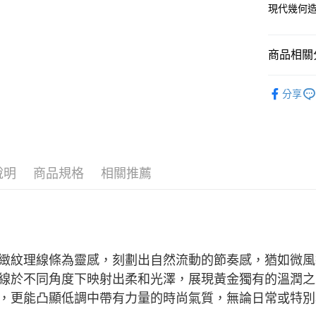
運送方式
台灣樂
台新國
現代幾何
台灣樂
宅配(配送
每筆NT$1
商品相關分
付款後門市
純金首飾
免運費
分享
純金首飾
說明
商品規格
相關推薦
緻紋理線條為靈感，刻劃出自然流動的節奏感，猶如微風
線於不同角度下映射出柔和光澤，展現黃金獨有的溫潤之
，更能凸顯低調中帶有力量的時尚氣質，無論日常或特別