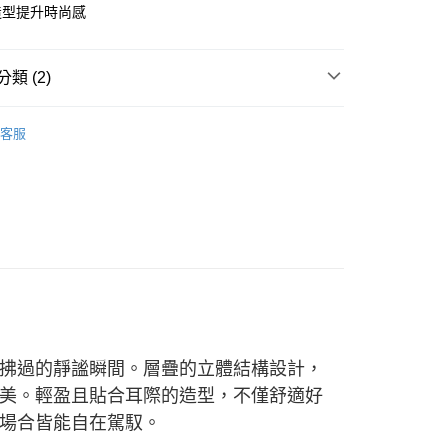
天信用卡公司
際商業銀行
中國信託商業銀行
造型提升時尚感
天信用卡公司
時間約1-3個工作天)
00，滿NT$1,000(含以上)免運費
類 (2)
自取(配送時間需7個工作天)
-黃金耳環
客服
輕奢純金
拂過的靜謐瞬間。層疊的立體結構設計，
美。輕盈且貼合耳際的造型，不僅舒適好
場合皆能自在駕馭。