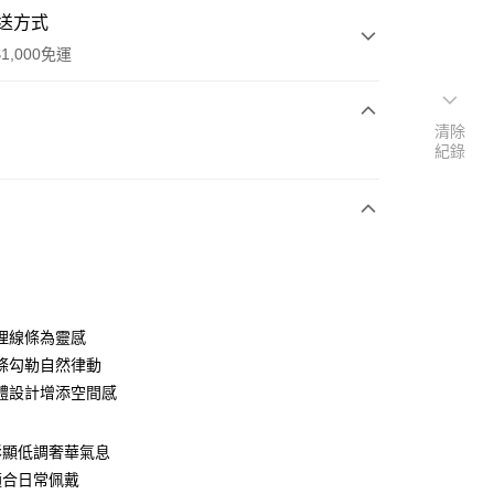
送方式
1,000免運
清除
次付款
紀錄
期付款
0 利率 每期
NT$12,200
21家銀行
0 利率 每期
NT$6,100
21家銀行
庫商業銀行
第一商業銀行
業銀行
彰化商業銀行
庫商業銀行
第一商業銀行
業儲蓄銀行
台北富邦商業銀行
業銀行
彰化商業銀行
華商業銀行
兆豐國際商業銀行
理線條為靈感
業儲蓄銀行
台北富邦商業銀行
小企業銀行
台中商業銀行
條勾勒自然律動
華商業銀行
兆豐國際商業銀行
台灣）商業銀行
華泰商業銀行
小企業銀行
台中商業銀行
體設計增添空間感
業銀行
遠東國際商業銀行
台灣）商業銀行
華泰商業銀行
業銀行
永豐商業銀行
業銀行
遠東國際商業銀行
業銀行
星展（台灣）商業銀行
彰顯低調奢華氣息
業銀行
永豐商業銀行
際商業銀行
中國信託商業銀行
適合日常佩戴
業銀行
星展（台灣）商業銀行