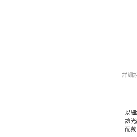
詳細
以細
讓光
配戴