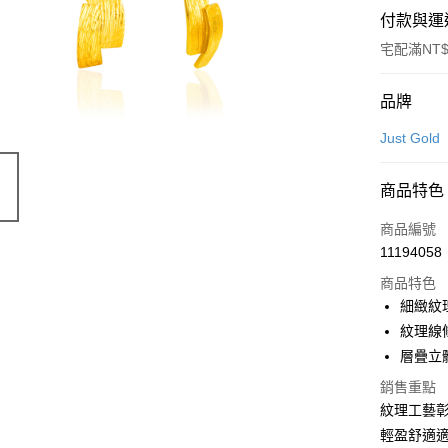
付款與運
宅配滿NT$
付款方式
品牌
信用卡一
Just Gold
信用卡分
商品特色
3 期 
商品編號
6 期 
合作金
11194058
華南商
合作金
LINE Pay
上海商
商品特色
華南商
國泰世
細緻紋
Apple Pay
上海商
臺灣中
紋理線
國泰世
匯豐（
悠遊付
臺灣中
層疊立
聯邦商
匯豐（
ATM付款
元大商
銷售重點
聯邦商
玉山商
紋理工藝
元大商
台新國
輕盈舒適
玉山商