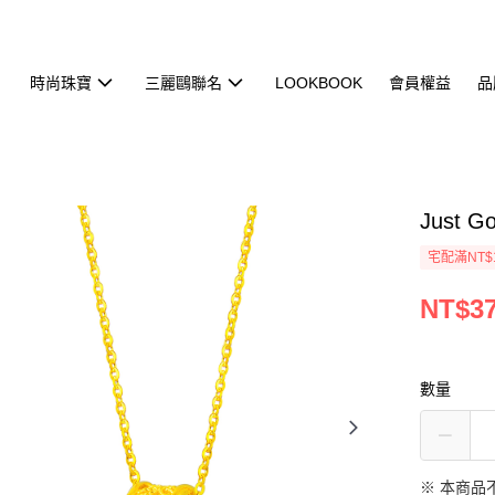
時尚珠寶
三麗鷗聯名
LOOKBOOK
會員權益
品
Just
宅配滿NT$
NT$37
數量
※ 本商品