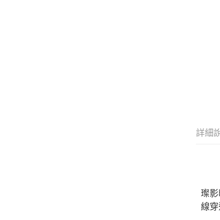
詳細
璨影
線穿