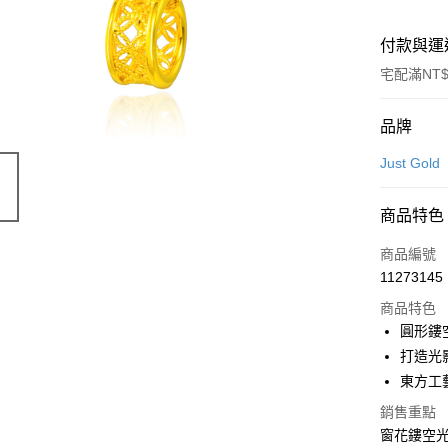
付款與運
宅配滿NT$
付款方式
品牌
信用卡一
Just Gold
信用卡分
商品特色
3 期 
商品編號
6 期 
合作金
11273145
華南商
合作金
LINE Pay
上海商
商品特色
華南商
國泰世
圓形鏤
Apple Pay
上海商
臺灣中
打造光
國泰世
匯豐（
悠遊付
臺灣中
東方工
聯邦商
匯豐（
ATM付款
元大商
銷售重點
聯邦商
玉山商
窗花鏤空
元大商