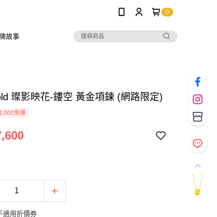
0
牌故事
 Gold 璨影映花-鏤空 黃金項鍊 (網路限定)
1,000免運
,600
不適用折價券