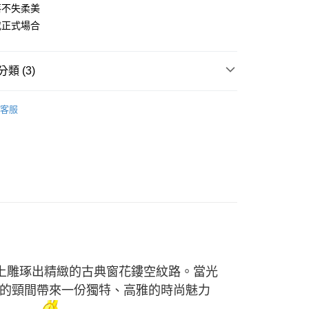
際商業銀行
中國信託商業銀行
落不失柔美
業銀行
星展（台灣）商業銀行
天信用卡公司
際商業銀行
中國信託商業銀行
或正式場合
天信用卡公司
時間約1-3個工作天)
00，滿NT$1,000(含以上)免運費
類 (3)
自取(配送時間需7個工作天)
-黃金項鍊
客服
網路限定
全部商品
網路限定
黃金項鍊/吊墜
飾上雕琢出精緻的古典窗花鏤空紋路。當光
的頸間帶來一份獨特、高雅的時尚魅力