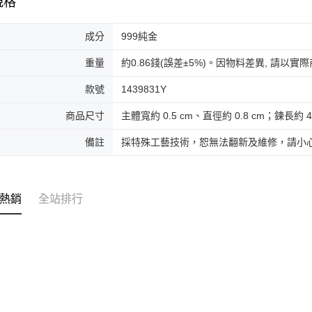
規格
成分
999純金
重量
約0.86錢(誤差±5%)。因物料差異, 請以實
款號
1439831Y
商品尺寸
主體寬約 0.5 cm、直徑約 0.8 cm；鍊長約 4
備註
採特殊工藝技術，恕無法翻新及維修，請小
熱銷
全站排行