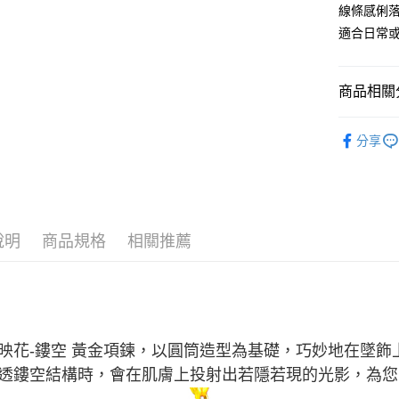
台新國
線條感俐
玉山商
運送方式
台灣樂
台新國
適合日常
台灣樂
宅配(配送
每筆NT$1
商品相關分
付款後門市
純金首飾
免運費
分享
純金首飾
純金首飾
說明
商品規格
相關推薦
映花-鏤空 黃金項鍊，以圓筒造型為基礎，巧妙地在墜
透鏤空結構時，會在肌膚上投射出若隱若現的光影，為您