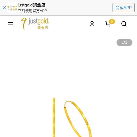
justgold鎮金店
開啟APP
立刻使用官方APP
0
1
/
1