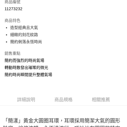
商品編號
華南商業銀行
彰化商業銀行
合作金庫商業銀行
第一商業銀行
11273232
LINE Pay
上海商業儲蓄銀行
台北富邦商業銀行
華南商業銀行
彰化商業銀行
國泰世華商業銀行
兆豐國際商業銀行
Apple Pay
上海商業儲蓄銀行
台北富邦商業銀行
商品特色
臺灣中小企業銀行
台中商業銀行
國泰世華商業銀行
兆豐國際商業銀行
造型經典且大氣
匯豐（台灣）商業銀行
華泰商業銀行
悠遊付
臺灣中小企業銀行
台中商業銀行
細緻的刻花紋路
聯邦商業銀行
遠東國際商業銀行
匯豐（台灣）商業銀行
華泰商業銀行
ATM付款
元大商業銀行
永豐商業銀行
簡約俐落永恆時尚
聯邦商業銀行
遠東國際商業銀行
玉山商業銀行
星展（台灣）商業銀行
元大商業銀行
永豐商業銀行
台新國際商業銀行
中國信託商業銀行
銷售重點
運送方式
玉山商業銀行
星展（台灣）商業銀行
台灣樂天信用卡公司
簡約而強烈的時尚氣場
台新國際商業銀行
中國信託商業銀行
宅配(配送時間約1-3個工作天)
台灣樂天信用卡公司
轉動時散發出璀璨的微光
每筆NT$100，滿NT$1,000(含以上)免運費
簡約時尚瞬間提升整體氣場
付款後門市自取(配送時間需7個工作天)
免運費
詳細說明
商品規格
相關推薦
「簡漾」黃金大圓圈耳環，耳環採用簡潔大氣的圓形