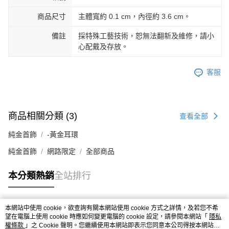
商品尺寸
主體寬約 0.1 cm，內徑約 3.6 cm。
備註
採特殊工藝技術，恕無法翻新及維修，請小
心配戴及存放。
客服
商品相關分類 (3)
查看全部
純金首飾
-黃金耳環
純金首飾
網路限定
全部商品
本分類熱銷
全站排行
本網站中使用 cookie，欲查詢有關本網站使用 cookie 方式之詳情，及若您不希
熱門標籤
望在電腦上使用 cookie 時應如何變更電腦的 cookie 設定，請參閱本網站「
隱私
權條款
」之 Cookie 聲明。您繼續使用本網站即表示您同意本公司得按本網站使