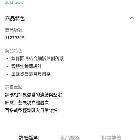
Just Gold
信用卡分期付款
3 期 0 利率 每期
NT$7,066
21家銀行
商品特色
6 期 0 利率 每期
NT$3,533
21家銀行
合作金庫商業銀行
第一商業銀行
商品編號
華南商業銀行
彰化商業銀行
合作金庫商業銀行
第一商業銀行
11273315
LINE Pay
上海商業儲蓄銀行
台北富邦商業銀行
華南商業銀行
彰化商業銀行
國泰世華商業銀行
兆豐國際商業銀行
Apple Pay
上海商業儲蓄銀行
台北富邦商業銀行
商品特色
臺灣中小企業銀行
台中商業銀行
國泰世華商業銀行
兆豐國際商業銀行
線條圓潤結合細膩與俐落感
匯豐（台灣）商業銀行
華泰商業銀行
悠遊付
臺灣中小企業銀行
台中商業銀行
奢鏤空鍊節設計
聯邦商業銀行
遠東國際商業銀行
匯豐（台灣）商業銀行
華泰商業銀行
ATM付款
元大商業銀行
永豐商業銀行
單戴或疊戴皆具風格
聯邦商業銀行
遠東國際商業銀行
玉山商業銀行
星展（台灣）商業銀行
元大商業銀行
永豐商業銀行
台新國際商業銀行
中國信託商業銀行
銷售重點
運送方式
玉山商業銀行
星展（台灣）商業銀行
台灣樂天信用卡公司
鍊環相扣象徵愛的連結與堅定
台新國際商業銀行
中國信託商業銀行
宅配(配送時間約1-3個工作天)
台灣樂天信用卡公司
細緻工藝展現立體層次
每筆NT$100，滿NT$1,000(含以上)免運費
百搭戒型輕鬆融入日常穿搭
付款後門市自取(配送時間需7個工作天)
免運費
詳細說明
商品規格
相關推薦