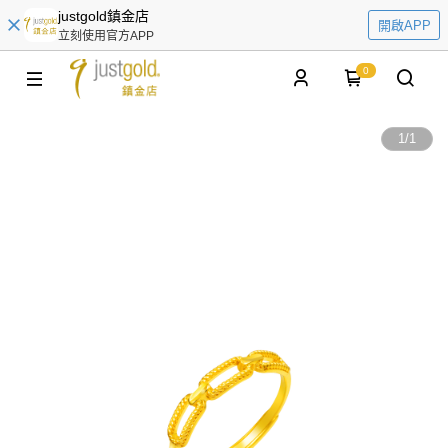
justgold鎮金店
開啟APP
立刻使用官方APP
0
1
/
1