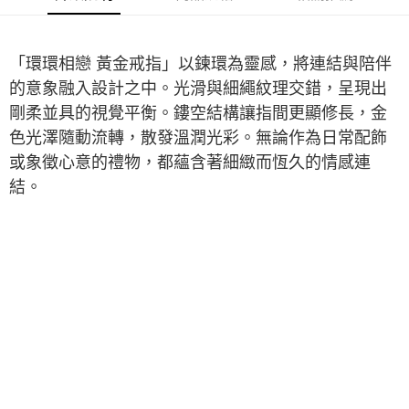
「環環相戀 黃金戒指」以鍊環為靈感，將連結與陪伴
的意象融入設計之中。光滑與細繩紋理交錯，呈現出
剛柔並具的視覺平衡。鏤空結構讓指間更顯修長，金
色光澤隨動流轉，散發溫潤光彩。無論作為日常配飾
或象徵心意的禮物，都蘊含著細緻而恆久的情感連
結。