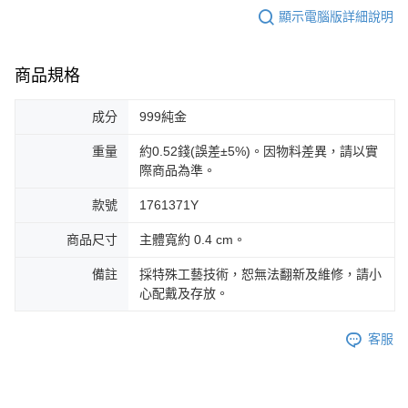
顯示電腦版詳細說明
商品規格
成分
999純金
重量
約0.52錢(誤差±5%)。因物料差異，請以實
際商品為準。
款號
1761371Y
商品尺寸
主體寬約 0.4 cm。
備註
採特殊工藝技術，恕無法翻新及維修，請小
心配戴及存放。
客服