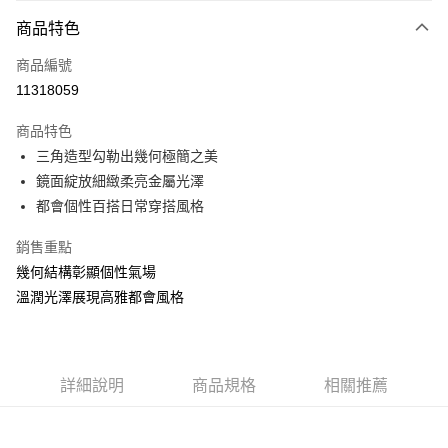
3 期 0 利率 每期
NT$4,933
21家銀行
商品特色
6 期 0 利率 每期
NT$2,466
21家銀行
合作金庫商業銀行
第一商業銀行
商品編號
華南商業銀行
彰化商業銀行
合作金庫商業銀行
第一商業銀行
11318059
LINE Pay
上海商業儲蓄銀行
台北富邦商業銀行
華南商業銀行
彰化商業銀行
國泰世華商業銀行
兆豐國際商業銀行
Apple Pay
上海商業儲蓄銀行
台北富邦商業銀行
商品特色
臺灣中小企業銀行
台中商業銀行
國泰世華商業銀行
兆豐國際商業銀行
三角造型勾勒出幾何極簡之美
匯豐（台灣）商業銀行
華泰商業銀行
悠遊付
臺灣中小企業銀行
台中商業銀行
鏡面綻放細緻柔亮金屬光澤
聯邦商業銀行
遠東國際商業銀行
匯豐（台灣）商業銀行
華泰商業銀行
ATM付款
元大商業銀行
永豐商業銀行
都會個性百搭日常穿搭風格
聯邦商業銀行
遠東國際商業銀行
玉山商業銀行
星展（台灣）商業銀行
元大商業銀行
永豐商業銀行
台新國際商業銀行
中國信託商業銀行
銷售重點
運送方式
玉山商業銀行
星展（台灣）商業銀行
台灣樂天信用卡公司
幾何結構彰顯個性氣場
台新國際商業銀行
中國信託商業銀行
宅配(配送時間約1-3個工作天)
台灣樂天信用卡公司
溫潤光澤展現高雅都會風格
每筆NT$100，滿NT$1,000(含以上)免運費
付款後門市自取(配送時間需7個工作天)
免運費
詳細說明
商品規格
相關推薦