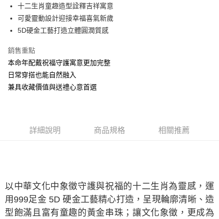
十二生肖童趣造型詮釋吉祥寓意
華南商業銀行
彰化商業銀行
合作金庫商業銀行
第一商業銀行
LINE Pay
可愛靈動設計迎接幸福喜氣新歲
上海商業儲蓄銀行
台北富邦商業銀行
華南商業銀行
彰化商業銀行
國泰世華商業銀行
兆豐國際商業銀行
5D硬金工藝打造立體圓潤質感
Apple Pay
上海商業儲蓄銀行
台北富邦商業銀行
臺灣中小企業銀行
台中商業銀行
國泰世華商業銀行
兆豐國際商業銀行
銷售重點
匯豐（台灣）商業銀行
華泰商業銀行
悠遊付
臺灣中小企業銀行
台中商業銀行
聯邦商業銀行
遠東國際商業銀行
本命年配戴祝福守護寓意更加完整
匯豐（台灣）商業銀行
華泰商業銀行
ATM付款
元大商業銀行
永豐商業銀行
日常穿搭也能自然融入
聯邦商業銀行
遠東國際商業銀行
玉山商業銀行
星展（台灣）商業銀行
元大商業銀行
永豐商業銀行
兼具收藏價值與送禮心意首選
台新國際商業銀行
中國信託商業銀行
運送方式
玉山商業銀行
星展（台灣）商業銀行
台灣樂天信用卡公司
台新國際商業銀行
中國信託商業銀行
宅配(配送時間約1-3個工作天)
台灣樂天信用卡公司
每筆NT$100，滿NT$1,000(含以上)免運費
詳細說明
商品規格
相關推薦
付款後門市自取(配送時間需7個工作天)
免運費
以中華文化中象徵守護與祝福的十二生肖為靈感，運
用999足金 5D 硬金工藝精心打造，呈現輪廓清晰、造
型飽滿且富有童趣的黃金串珠；讓文化象徵，更成為