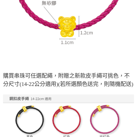
購買串珠可任選配繩，附贈之新款皮手繩可挑色，不
分尺寸(14-22公分適用)
(若所選顏色送完，則隨機配送)