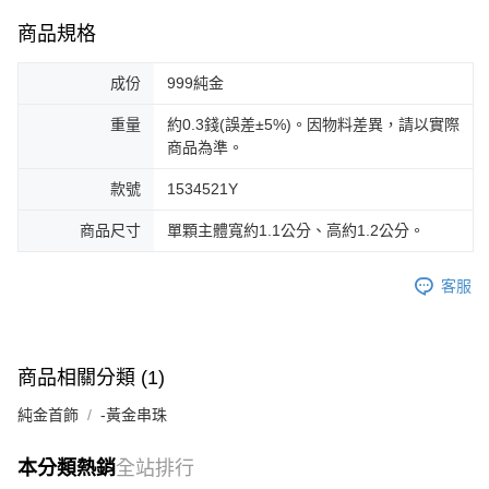
商品規格
成份
999純金
重量
約0.3錢(誤差±5%)。因物料差異，請以實際
商品為準。
款號
1534521Y
商品尺寸
單顆主體寬約1.1公分、高約1.2公分。
客服
商品相關分類 (1)
純金首飾
-黃金串珠
本分類熱銷
全站排行