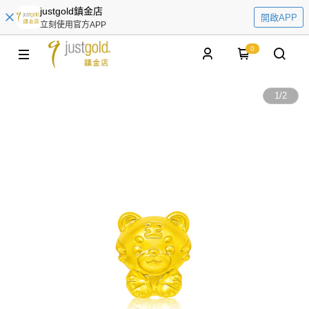
justgold鎮金店
開啟APP
立刻使用官方APP
0
1
/
2