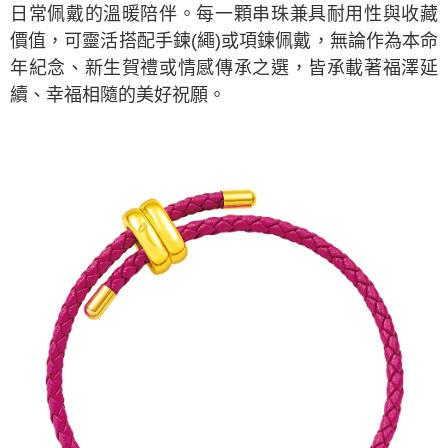
日常佩戴的溫暖陪伴。每一顆串珠兼具耐用性與收藏
價值，可靈活搭配手鍊(繩)或項鍊佩戴，無論作為本命
年紀念、新生賀禮或情感傳承之選，皆承載著福澤延
續、幸福相隨的美好祝願。