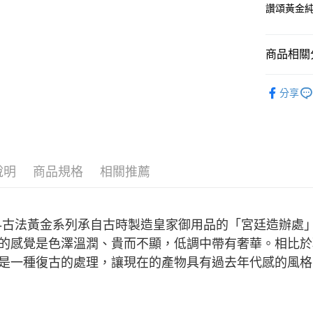
運送方式
台灣樂
台新國
讚頌黃金
台灣樂
宅配(配送
每筆NT$1
商品相關分
付款後門市
純金首飾
免運費
分享
純金首飾
純金首飾
說明
商品規格
相關推薦
-古法黃金系列承自古時製造皇家御用品的「宮廷造辦處
的感覺是色澤溫潤、貴而不顯，低調中帶有奢華。相比於
是一種復古的處理，讓現在的產物具有過去年代感的風格