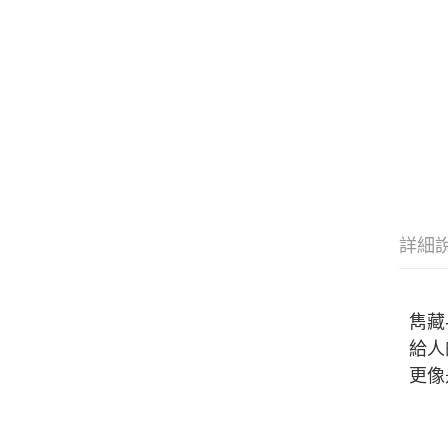
詳細
雋藏
給人
更像