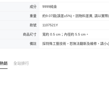
成分
9999純金
重量
約9.07錢(誤差±5%)。因物料差異, 請以實
款號
1107521Y
商品尺寸
寬約 0.5 cm；內徑約 5.5 cm。
備註
採特殊工藝技術，恕無法翻新及維修，請小
熱銷
全站排行