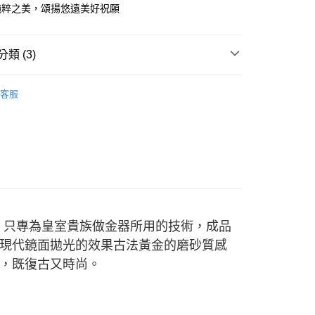
天信用卡公司
際商業銀行
中國信託商業銀行
純粹之美，頌揚悠遠美好祝願
天信用卡公司
時間約1-3個工作天)
00，滿NT$1,000(含以上)免運費
類 (3)
自取(配送時間需7個工作天)
-黃金手環
客服
雋藏系列
黃金手鍊/手環
雋藏系列
全部商品
」只專為皇室貴族做金器所用的技術，成品
現代鏡面拋光的效果古法黃金的磨砂質感
，既復古又時尚。