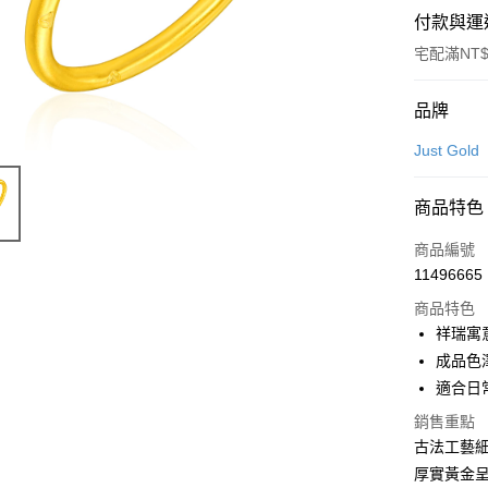
付款與運
宅配滿NT$
付款方式
品牌
信用卡一
Just Gold
信用卡分
商品特色
3 期 
商品編號
6 期 
合作金
11496665
華南商
合作金
LINE Pay
上海商
商品特色
華南商
國泰世
祥瑞寓
Apple Pay
上海商
臺灣中
成品色
國泰世
匯豐（
悠遊付
臺灣中
適合日
聯邦商
匯豐（
ATM付款
元大商
銷售重點
聯邦商
玉山商
古法工藝
元大商
台新國
厚實黃金
玉山商