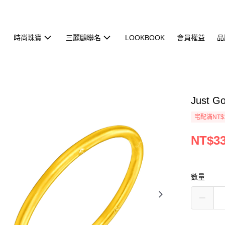
時尚珠寶
三麗鷗聯名
LOOKBOOK
會員權益
品
Just
宅配滿NT$
NT$33
數量