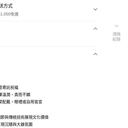
送方式
1,000免運
清除
次付款
紀錄
期付款
0 利率 每期
NT$110,533
21家銀行
0 利率 每期
NT$55,266
21家銀行
庫商業銀行
第一商業銀行
業銀行
彰化商業銀行
庫商業銀行
第一商業銀行
業儲蓄銀行
台北富邦商業銀行
業銀行
彰化商業銀行
華商業銀行
兆豐國際商業銀行
意寄託祝福
業儲蓄銀行
台北富邦商業銀行
小企業銀行
台中商業銀行
澤溫潤、貴而不顯
華商業銀行
兆豐國際商業銀行
台灣）商業銀行
華泰商業銀行
小企業銀行
台中商業銀行
常配戴，贈禮或自用皆宜
業銀行
遠東國際商業銀行
台灣）商業銀行
華泰商業銀行
業銀行
永豐商業銀行
業銀行
遠東國際商業銀行
業銀行
星展（台灣）商業銀行
細節與傳統技術展現文化價值
業銀行
永豐商業銀行
際商業銀行
中國信託商業銀行
呈現沉穩與大器氛圍
業銀行
星展（台灣）商業銀行