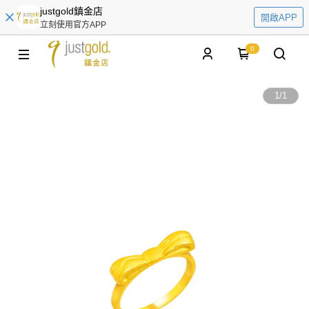
justgold鎮金店
開啟APP
立刻使用官方APP
0
1
/
1