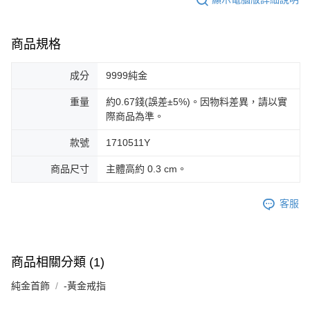
商品規格
成分
9999純金
重量
約0.67錢(誤差±5%)。因物料差異，請以實
際商品為準。
款號
1710511Y
商品尺寸
主體高約 0.3 cm。
客服
商品相關分類 (1)
純金首飾
-黃金戒指