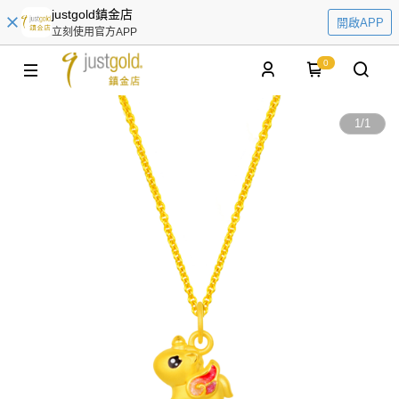
justgold鎮金店
開啟APP
立刻使用官方APP
0
1
/
1