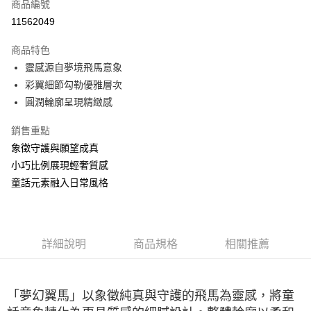
商品編號
華南商業銀行
彰化商業銀行
合作金庫商業銀行
第一商業銀行
11562049
LINE Pay
上海商業儲蓄銀行
台北富邦商業銀行
華南商業銀行
彰化商業銀行
國泰世華商業銀行
兆豐國際商業銀行
Apple Pay
上海商業儲蓄銀行
台北富邦商業銀行
商品特色
臺灣中小企業銀行
台中商業銀行
國泰世華商業銀行
兆豐國際商業銀行
靈感源自夢境飛馬意象
匯豐（台灣）商業銀行
華泰商業銀行
悠遊付
臺灣中小企業銀行
台中商業銀行
彩翼細節勾勒優雅層次
聯邦商業銀行
遠東國際商業銀行
匯豐（台灣）商業銀行
華泰商業銀行
ATM付款
元大商業銀行
永豐商業銀行
圓潤輪廓呈現精緻感
聯邦商業銀行
遠東國際商業銀行
玉山商業銀行
星展（台灣）商業銀行
元大商業銀行
永豐商業銀行
台新國際商業銀行
中國信託商業銀行
銷售重點
運送方式
玉山商業銀行
星展（台灣）商業銀行
台灣樂天信用卡公司
象徵守護與願望成真
台新國際商業銀行
中國信託商業銀行
宅配(配送時間約1-3個工作天)
台灣樂天信用卡公司
小巧比例展現輕奢質感
每筆NT$100，滿NT$1,000(含以上)免運費
童話元素融入日常風格
付款後門市自取(配送時間需7個工作天)
免運費
詳細說明
商品規格
相關推薦
「夢幻翼馬」以象徵純真與守護的飛馬為靈感，將童