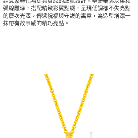
話意象轉化為更具質感的細膩設計。整體輪廓以柔和
弧線雕琢，搭配精緻彩翼點綴，呈現低調卻不失亮點
的層次光澤。傳遞祝福與守護的寓意，為造型增添一
抹帶有故事感的精巧亮點。