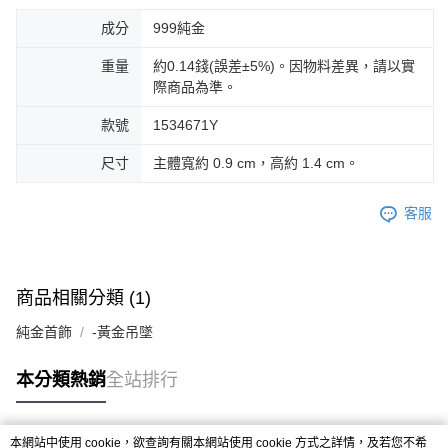
成分
999純金
重量
約0.14錢(誤差±5%)。因物料差異，請以實
際商品為準。
款號
1534671Y
尺寸
主體寬約 0.9 cm，高約 1.4 cm。
客服
商品相關分類 (1)
純金首飾
-黃金吊墜
本分類熱銷
全站排行
本網站中使用 cookie，欲查詢有關本網站使用 cookie 方式之詳情，及若您不希