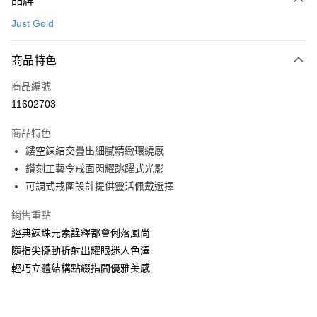
品牌
信用卡一次付款
Just Gold
信用卡分期付款
3 期 0 利率 每期
NT$7,400
21家銀行
商品特色
6 期 0 利率 每期
NT$3,700
21家銀行
合作金庫商業銀行
第一商業銀行
商品編號
華南商業銀行
彰化商業銀行
合作金庫商業銀行
第一商業銀行
11602703
LINE Pay
上海商業儲蓄銀行
台北富邦商業銀行
華南商業銀行
彰化商業銀行
國泰世華商業銀行
兆豐國際商業銀行
Apple Pay
上海商業儲蓄銀行
台北富邦商業銀行
商品特色
臺灣中小企業銀行
台中商業銀行
國泰世華商業銀行
兆豐國際商業銀行
鏤空鍊結交疊出細膩精緻環繞感
匯豐（台灣）商業銀行
華泰商業銀行
悠遊付
臺灣中小企業銀行
台中商業銀行
鑽刻工藝令戒面閃耀跳躍式光影
聯邦商業銀行
遠東國際商業銀行
匯豐（台灣）商業銀行
華泰商業銀行
ATM付款
元大商業銀行
永豐商業銀行
可調式戒圍設計提供靈活佩戴選擇
聯邦商業銀行
遠東國際商業銀行
玉山商業銀行
星展（台灣）商業銀行
元大商業銀行
永豐商業銀行
台新國際商業銀行
中國信託商業銀行
銷售重點
運送方式
玉山商業銀行
星展（台灣）商業銀行
台灣樂天信用卡公司
經典鍊珠元素詮釋都會俐落風尚
台新國際商業銀行
中國信託商業銀行
宅配(配送時間約1-3個工作天)
台灣樂天信用卡公司
隨指尖擺動折射出耀眼迷人色澤
每筆NT$100，滿NT$1,000(含以上)免運費
輕巧立體結構點綴指間優雅美感
付款後門市自取(配送時間需7個工作天)
免運費