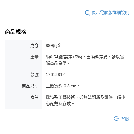
顯示電腦版詳細說明
商品規格
成分
999純金
重量
約0.54錢(誤差±5%)。因物料差異，請以實
際商品為準。
款號
1761391Y
商品尺寸
主體寬約 0.3 cm。
備註
採特殊工藝技術，恕無法翻新及維修，請小
心配戴及存放。
客服