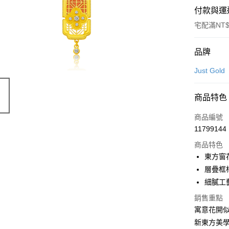
付款與運
宅配滿NT$
付款方式
品牌
信用卡一
Just Gold
信用卡分
商品特色
3 期 
商品編號
6 期 
合作金
11799144
華南商
合作金
LINE Pay
上海商
商品特色
華南商
國泰世
東方窗
Apple Pay
上海商
臺灣中
層疊框
國泰世
匯豐（
悠遊付
臺灣中
細膩工
聯邦商
匯豐（
ATM付款
元大商
銷售重點
聯邦商
玉山商
寓意花開
元大商
台新國
新東方美
玉山商