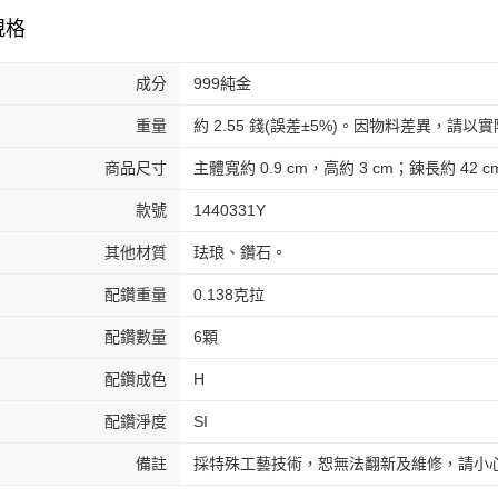
規格
成分
999純金
重量
約 2.55 錢(誤差±5%)。因物料差異，請
商品尺寸
主體寬約 0.9 cm，高約 3 cm；鍊長約 42 
款號
1440331Y
其他材質
珐琅、鑽石。
配鑽重量
0.138克拉
配鑽數量
6顆
配鑽成色
H
配鑽淨度
SI
備註
採特殊工藝技術，恕無法翻新及維修，請小