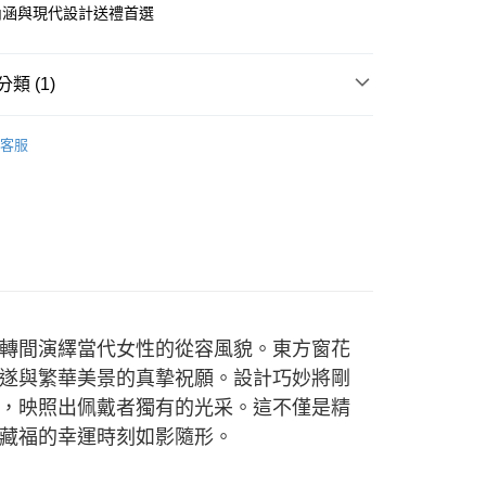
天信用卡公司
際商業銀行
中國信託商業銀行
內涵與現代設計送禮首選
天信用卡公司
時間約1-3個工作天)
00，滿NT$1,000(含以上)免運費
類 (1)
自取(配送時間需7個工作天)
-黃金項鍊
客服
轉間演繹當代女性的從容風貌。東方窗花
遂與繁華美景的真摯祝願。設計巧妙將剛
，映照出佩戴者獨有的光采。這不僅是精
藏福的幸運時刻如影隨形。