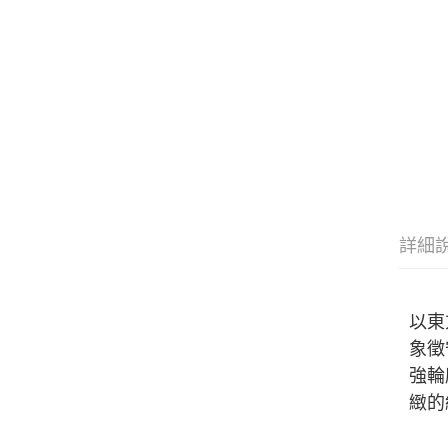
詳細
以東
象徵
強輪
緻的