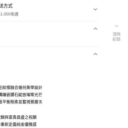
送方式
1,000免運
清除
次付款
紀錄
期付款
0 利率 每期
NT$37,533
21家銀行
0 利率 每期
NT$18,766
21家銀行
庫商業銀行
第一商業銀行
業銀行
彰化商業銀行
庫商業銀行
第一商業銀行
業儲蓄銀行
台北富邦商業銀行
業銀行
彰化商業銀行
華商業銀行
兆豐國際商業銀行
花紋樣融合幾何美學設計
業儲蓄銀行
台北富邦商業銀行
小企業銀行
台中商業銀行
構鑲嵌鑽石綻放璀璨光芒
華商業銀行
兆豐國際商業銀行
台灣）商業銀行
華泰商業銀行
小企業銀行
台中商業銀行
藝平衡剛柔並蓄視覺層次
業銀行
遠東國際商業銀行
台灣）商業銀行
華泰商業銀行
業銀行
永豐商業銀行
業銀行
遠東國際商業銀行
業銀行
星展（台灣）商業銀行
似錦與富貴昌盛之祝願
業銀行
永豐商業銀行
際商業銀行
中國信託商業銀行
學重新定義純金優雅感
業銀行
星展（台灣）商業銀行