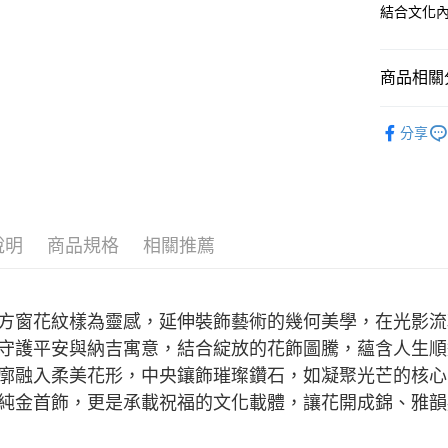
運送方式
台灣樂
台新國
結合文化
台灣樂
宅配(配送
每筆NT$1
商品相關分
付款後門市
純金首飾
免運費
分享
說明
商品規格
相關推薦
方窗花紋樣為靈感，延伸裝飾藝術的幾何美學，在光影流
守護平安與納吉寓意，結合綻放的花飾圖騰，蘊含人生順
廓融入柔美花形，中央鑲飾璀璨鑽石，如凝聚光芒的核心
純金首飾，更是承載祝福的文化載體，讓花開成錦、雅韻