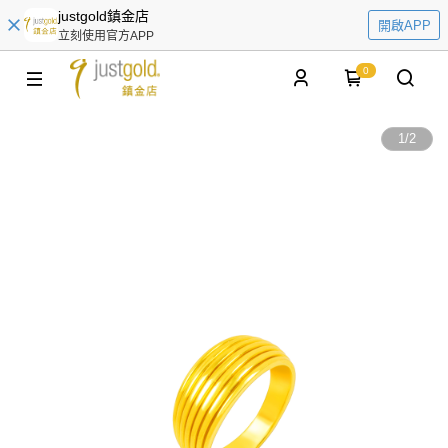
justgold鎮金店
開啟APP
立刻使用官方APP
0
1
/
2