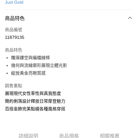
Just Gold
信用卡分期付款
3 期 0 利率 每期
NT$7,266
21家銀行
商品特色
6 期 0 利率 每期
NT$3,633
21家銀行
合作金庫商業銀行
第一商業銀行
商品編號
華南商業銀行
彰化商業銀行
合作金庫商業銀行
第一商業銀行
11879135
LINE Pay
上海商業儲蓄銀行
台北富邦商業銀行
華南商業銀行
彰化商業銀行
國泰世華商業銀行
兆豐國際商業銀行
Apple Pay
上海商業儲蓄銀行
台北富邦商業銀行
商品特色
臺灣中小企業銀行
台中商業銀行
國泰世華商業銀行
兆豐國際商業銀行
雕琢鏤空與編織線條
匯豐（台灣）商業銀行
華泰商業銀行
悠遊付
臺灣中小企業銀行
台中商業銀行
幾何與流線廓形展現立體光影
聯邦商業銀行
遠東國際商業銀行
匯豐（台灣）商業銀行
華泰商業銀行
ATM付款
元大商業銀行
永豐商業銀行
綻放黃金亮眼質感
聯邦商業銀行
遠東國際商業銀行
玉山商業銀行
星展（台灣）商業銀行
元大商業銀行
永豐商業銀行
台新國際商業銀行
中國信託商業銀行
銷售重點
運送方式
玉山商業銀行
星展（台灣）商業銀行
台灣樂天信用卡公司
展現現代女性率性與真我態度
台新國際商業銀行
中國信託商業銀行
宅配(配送時間約1-3個工作天)
台灣樂天信用卡公司
簡約俐落設計釋放日常摩登魅力
每筆NT$100，滿NT$1,000(含以上)免運費
百搭金飾完美點綴各種風格穿搭
付款後門市自取(配送時間需7個工作天)
免運費
詳細說明
商品規格
相關推薦