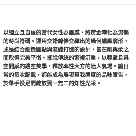
以獨立且自信的當代女性為靈感，將黃金轉化為流暢
的時尚符碼。運用交錯線條交織出的幾何編織廓形，
或是結合細緻圓點與流線打造的設計，皆在剛與柔之
間取得完美平衡。擺脫傳統的繁複沉重，以輕盈且具
空間感的鏤空美學，釋放率性大方的迷人氣場。讓日
常的每次配戴，都能成為展現真我態度的品味宣告，
於舉手投足間綻放獨一無二的知性光采。