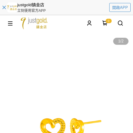
justgold鎮金店
開啟APP
立刻使用官方APP
0
1
/
2