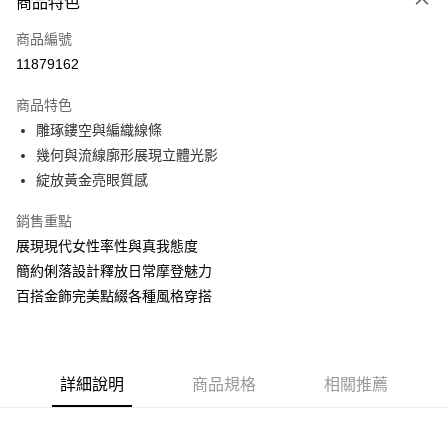
商品特色
6 期 0 利率 每期
NT$2,833
21家銀行
合作金庫商業銀行
第一商業銀行
商品編號
華南商業銀行
彰化商業銀行
合作金庫商業銀行
第一商業銀行
11879162
LINE Pay
上海商業儲蓄銀行
台北富邦商業銀行
華南商業銀行
彰化商業銀行
國泰世華商業銀行
兆豐國際商業銀行
Apple Pay
上海商業儲蓄銀行
台北富邦商業銀行
商品特色
臺灣中小企業銀行
台中商業銀行
國泰世華商業銀行
兆豐國際商業銀行
雕琢鏤空與編織線條
匯豐（台灣）商業銀行
華泰商業銀行
悠遊付
臺灣中小企業銀行
台中商業銀行
幾何與流線廓形展現立體光影
聯邦商業銀行
遠東國際商業銀行
匯豐（台灣）商業銀行
華泰商業銀行
ATM付款
元大商業銀行
永豐商業銀行
綻放黃金亮眼質感
聯邦商業銀行
遠東國際商業銀行
玉山商業銀行
星展（台灣）商業銀行
元大商業銀行
永豐商業銀行
台新國際商業銀行
中國信託商業銀行
銷售重點
運送方式
玉山商業銀行
星展（台灣）商業銀行
台灣樂天信用卡公司
展現現代女性率性與真我態度
台新國際商業銀行
中國信託商業銀行
宅配(配送時間約1-3個工作天)
台灣樂天信用卡公司
簡約俐落設計釋放日常摩登魅力
每筆NT$100，滿NT$1,000(含以上)免運費
百搭金飾完美點綴各種風格穿搭
付款後門市自取(配送時間需7個工作天)
免運費
詳細說明
商品規格
相關推薦