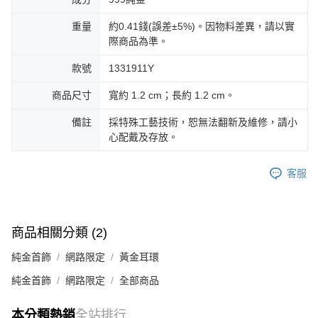
重量
約0.41錢(誤差±5%)。因物料差異，請以實
際商品為準。
款號
1331911Y
商品尺寸
寬約 1.2 cm；長約 1.2 cm。
備註
採特殊工藝技術，恕無法翻新及維修，請小
心配戴及存放。
客服
商品相關分類 (2)
純金首飾
網路限定
黃金耳環
純金首飾
網路限定
全部商品
本分類熱銷
全站排行