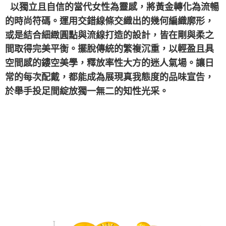
以獨立且自信的當代女性為靈感，將黃金轉化為流暢
的時尚符碼。運用交錯線條交織出的幾何編織廓形，
或是結合細緻圓點與流線打造的設計，皆在剛與柔之
間取得完美平衡。擺脫傳統的繁複沉重，以輕盈且具
空間感的鏤空美學，釋放率性大方的迷人氣場。讓日
常的每次配戴，都能成為展現真我態度的品味宣告，
於舉手投足間綻放獨一無二的知性光采。