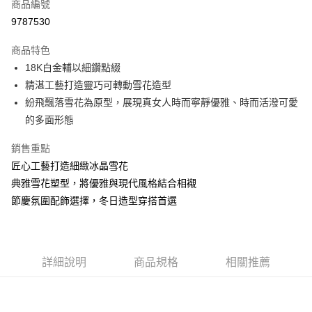
商品編號
華南商業銀行
彰化商業銀行
合作金庫商業銀行
第一商業銀行
9787530
LINE Pay
上海商業儲蓄銀行
台北富邦商業銀行
華南商業銀行
彰化商業銀行
國泰世華商業銀行
兆豐國際商業銀行
Apple Pay
上海商業儲蓄銀行
台北富邦商業銀行
商品特色
臺灣中小企業銀行
台中商業銀行
國泰世華商業銀行
兆豐國際商業銀行
18K白金輔以細鑽點綴
匯豐（台灣）商業銀行
華泰商業銀行
悠遊付
臺灣中小企業銀行
台中商業銀行
精湛工藝打造靈巧可轉動雪花造型
聯邦商業銀行
遠東國際商業銀行
匯豐（台灣）商業銀行
華泰商業銀行
ATM付款
元大商業銀行
永豐商業銀行
紛飛飄落雪花為原型，展現真女人時而寧靜優雅、時而活潑可愛
聯邦商業銀行
遠東國際商業銀行
玉山商業銀行
星展（台灣）商業銀行
的多面形態
元大商業銀行
永豐商業銀行
台新國際商業銀行
中國信託商業銀行
運送方式
玉山商業銀行
星展（台灣）商業銀行
台灣樂天信用卡公司
銷售重點
台新國際商業銀行
中國信託商業銀行
宅配(配送時間約1-3個工作天)
台灣樂天信用卡公司
匠心工藝打造細緻冰晶雪花
每筆NT$100，滿NT$1,000(含以上)免運費
典雅雪花塑型，將優雅與現代風格結合相襯
節慶氛圍配飾選擇，冬日造型穿搭首選
付款後門市自取(配送時間需7個工作天)
免運費
詳細說明
商品規格
相關推薦