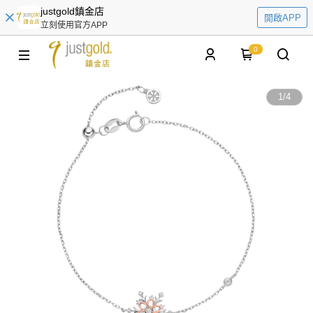
justgold鎮金店
開啟APP
立刻使用官方APP
0
1
/
4