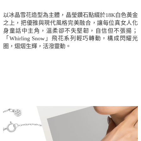
以冰晶雪花造型為主體，晶瑩鑽石點綴於18K白色黃金
之上，把優雅與現代風格完美融合，讓每位真女人化
身童話中主角，溫柔卻不失堅韌，自信但不張揚；
「Whirling Snow」飛花系列輕巧轉動，構成閃耀光
圈，熠熠生輝，活潑靈動。