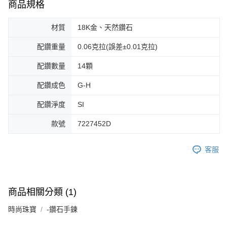
商品規格
材質
18K金、天然鑽石
配鑽重量
0.06克拉(誤差±0.01克拉)
配鑽數量
14顆
配鑽成色
G-H
配鑽淨度
SI
款號
7227452D
客服
商品相關分類 (1)
時尚珠寶
-鑽石手鍊