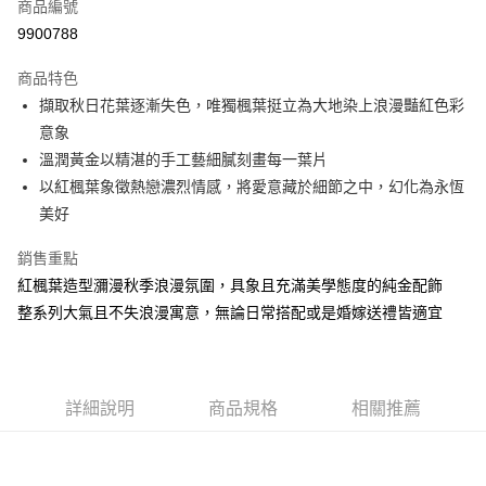
商品編號
華南商業銀行
彰化商業銀行
合作金庫商業銀行
第一商業銀行
9900788
LINE Pay
上海商業儲蓄銀行
台北富邦商業銀行
華南商業銀行
彰化商業銀行
國泰世華商業銀行
兆豐國際商業銀行
Apple Pay
上海商業儲蓄銀行
台北富邦商業銀行
商品特色
臺灣中小企業銀行
台中商業銀行
國泰世華商業銀行
兆豐國際商業銀行
擷取秋日花葉逐漸失色，唯獨楓葉挺立為大地染上浪漫豔紅色彩
匯豐（台灣）商業銀行
華泰商業銀行
悠遊付
臺灣中小企業銀行
台中商業銀行
意象
聯邦商業銀行
遠東國際商業銀行
匯豐（台灣）商業銀行
華泰商業銀行
ATM付款
元大商業銀行
永豐商業銀行
溫潤黃金以精湛的手工藝細膩刻畫每一葉片
聯邦商業銀行
遠東國際商業銀行
玉山商業銀行
星展（台灣）商業銀行
以紅楓葉象徵熱戀濃烈情感，將愛意藏於細節之中，幻化為永恆
元大商業銀行
永豐商業銀行
台新國際商業銀行
中國信託商業銀行
運送方式
玉山商業銀行
星展（台灣）商業銀行
美好
台灣樂天信用卡公司
台新國際商業銀行
中國信託商業銀行
宅配(配送時間約1-3個工作天)
台灣樂天信用卡公司
銷售重點
每筆NT$100，滿NT$1,000(含以上)免運費
紅楓葉造型瀰漫秋季浪漫氛圍，具象且充滿美學態度的純金配飾
整系列大氣且不失浪漫寓意，無論日常搭配或是婚嫁送禮皆適宜
付款後門市自取(配送時間需7個工作天)
免運費
詳細說明
商品規格
相關推薦