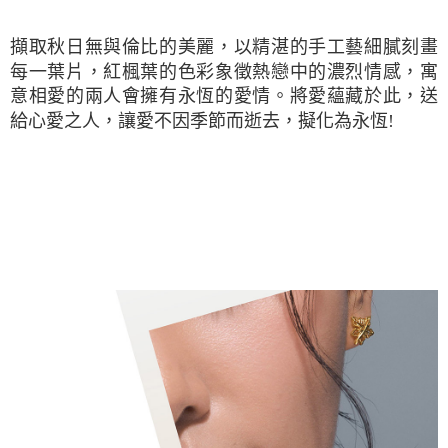
擷取秋日無與倫比的美麗，以精湛的手工藝細膩刻畫
每一葉片，紅楓葉的色彩象徵熱戀中的濃烈情感，寓
意相愛的兩人會擁有永恆的愛情。將愛蘊藏於此，送
給心愛之人，讓愛不因季節而逝去，擬化為永恆!