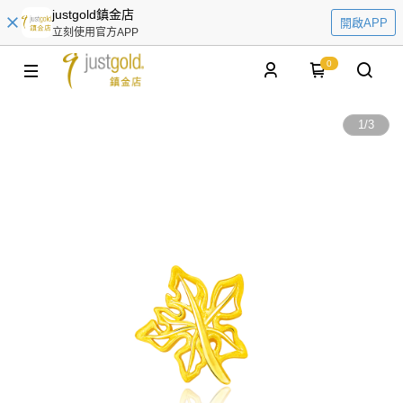
justgold鎮金店
開啟APP
立刻使用官方APP
0
1
/
3