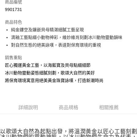
商品編號
華南商業銀行
彰化商業銀行
合作金庫商業銀行
第一商業銀行
9901731
LINE Pay
上海商業儲蓄銀行
台北富邦商業銀行
華南商業銀行
彰化商業銀行
國泰世華商業銀行
兆豐國際商業銀行
Apple Pay
上海商業儲蓄銀行
台北富邦商業銀行
商品特色
臺灣中小企業銀行
台中商業銀行
國泰世華商業銀行
兆豐國際商業銀行
純金鏤空及鑲嵌貝母精湛細膩工藝呈現
匯豐（台灣）商業銀行
華泰商業銀行
悠遊付
臺灣中小企業銀行
台中商業銀行
滴釉工藝點綴小動物神彩，維妙維肖刻劃冰川動物靈動韻味
聯邦商業銀行
遠東國際商業銀行
匯豐（台灣）商業銀行
華泰商業銀行
ATM付款
元大商業銀行
永豐商業銀行
對自然生態的絕美詠嘆，表達對保育環境的重視
聯邦商業銀行
遠東國際商業銀行
玉山商業銀行
星展（台灣）商業銀行
元大商業銀行
永豐商業銀行
台新國際商業銀行
中國信託商業銀行
銷售重點
運送方式
玉山商業銀行
星展（台灣）商業銀行
台灣樂天信用卡公司
匠心獨運黃金工藝，以海藍寶及貝母點綴細節
台新國際商業銀行
中國信託商業銀行
宅配(配送時間約1-3個工作天)
台灣樂天信用卡公司
冰川動物靈動姿態細膩刻劃，歌頌大自然的美好
每筆NT$100，滿NT$1,000(含以上)免運費
將保育環境寓意用絕美黃金珠寶詠嘆，打造新潮時尚
付款後門市自取(配送時間需7個工作天)
免運費
詳細說明
商品規格
相關推薦
以歌頌大自然為起點出發，將溫潤黃金以匠心工藝刻劃