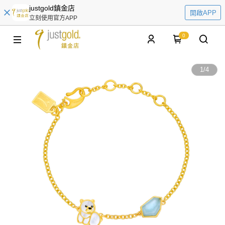
justgold鎮金店
開啟APP
立刻使用官方APP
0
1
/
4