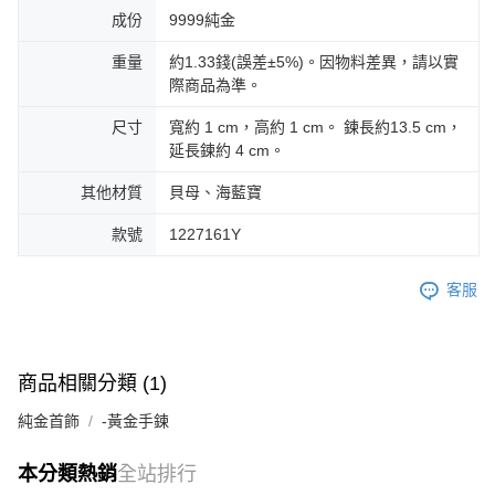
成份
9999純金
重量
約1.33錢(誤差±5%)。因物料差異，請以實
際商品為準。
尺寸
寬約 1 cm，高約 1 cm。 鍊長約13.5 cm，
延長鍊約 4 cm。
其他材質
貝母、海藍寶
款號
1227161Y
客服
商品相關分類 (1)
純金首飾
-黃金手鍊
本分類熱銷
全站排行