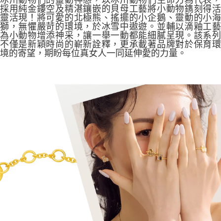
冰川動物們的靈動神態，以冰川動物們生命力為代表，
採用純金鏤空及精湛鑲嵌的貝母工藝將小動物鐫刻得活
靈活現！將可愛的北極熊、搖擺的小企鵝、靈動的小海
獅，無懼嚴苛的環境，於冰雪中遨遊。並輔以滴釉工藝
為小動物增添神采，讓一舉一動都能細膩呈現。該系列
不僅是新穎時尚的嶄新詮釋，更承載著品牌對於保育環
境的寄望，期盼每位真女人一同延伸愛的力量。