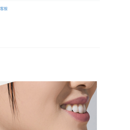
天信用卡公司
際商業銀行
中國信託商業銀行
-鑽石項鍊
客服
天信用卡公司
時間約1-3個工作天)
00，滿NT$1,000(含以上)免運費
自取(配送時間需7個工作天)