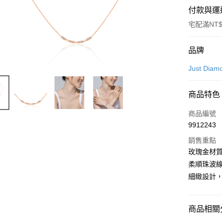
付款與運
宅配滿NT$
付款方式
品牌
信用卡一
Just Diam
信用卡分
商品特色
3 期 
商品編號
6 期 
合作金
9912243
華南商
合作金
LINE Pay
上海商
銷售重點
華南商
國泰世
玫瑰金材
Apple Pay
上海商
臺灣中
柔順珠波
國泰世
匯豐（
悠遊付
臺灣中
細緻設計
聯邦商
匯豐（
ATM付款
元大商
聯邦商
玉山商
元大商
商品相關分
台新國
玉山商