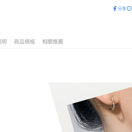
運送方式
台灣樂
台新國
時尚珠寶
分享
台灣樂
宅配(配送
每筆NT$1
付款後門市
免運費
說明
商品規格
相關推薦