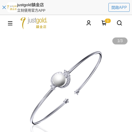
justgold鎮金店
開啟APP
立刻使用官方APP
0
1
/
3