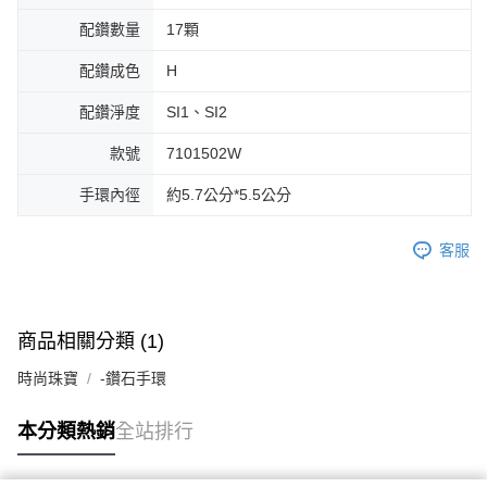
配鑽數量
17顆
配鑽成色
H
配鑽淨度
SI1、SI2
款號
7101502W
手環內徑
約5.7公分*5.5公分
客服
商品相關分類 (1)
時尚珠寶
-鑽石手環
本分類熱銷
全站排行