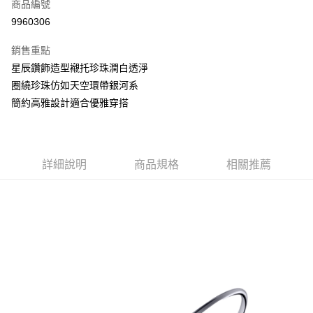
商品編號
華南商業銀行
彰化商業銀行
合作金庫商業銀行
第一商業銀行
9960306
LINE Pay
上海商業儲蓄銀行
台北富邦商業銀行
華南商業銀行
彰化商業銀行
國泰世華商業銀行
兆豐國際商業銀行
Apple Pay
上海商業儲蓄銀行
台北富邦商業銀行
銷售重點
臺灣中小企業銀行
台中商業銀行
國泰世華商業銀行
兆豐國際商業銀行
星辰鑽飾造型襯托珍珠潤白透淨
匯豐（台灣）商業銀行
華泰商業銀行
悠遊付
臺灣中小企業銀行
台中商業銀行
圈繞珍珠仿如天空環帶銀河系
聯邦商業銀行
遠東國際商業銀行
匯豐（台灣）商業銀行
華泰商業銀行
ATM付款
元大商業銀行
永豐商業銀行
簡約高雅設計適合優雅穿搭
聯邦商業銀行
遠東國際商業銀行
玉山商業銀行
星展（台灣）商業銀行
元大商業銀行
永豐商業銀行
台新國際商業銀行
中國信託商業銀行
運送方式
玉山商業銀行
星展（台灣）商業銀行
台灣樂天信用卡公司
台新國際商業銀行
中國信託商業銀行
宅配(配送時間約1-3個工作天)
詳細說明
商品規格
相關推薦
台灣樂天信用卡公司
每筆NT$100，滿NT$1,000(含以上)免運費
付款後門市自取(配送時間需7個工作天)
免運費