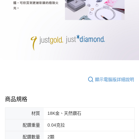
顯示電腦版詳細說明
商品規格
材質
18K金、天然鑽石
配鑽重量
0.04克拉
配鑽數量
2顆