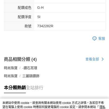
配鑽成色
G-H
配鑽淨度
SI
款號
7342282R
客服
商品相關分類 (4)
查看全部
時尚珠寶
-鑽石耳環
時尚珠寶
三麗鷗鑽飾
本分類熱銷
全站排行
本網站中使用 cookie，欲查詢有關本網站使用 cookie 方式之詳情，及若您不希
熱門標籤
望在電腦上使用 cookie 時應如何變更電腦的 cookie 設定，請參閱本網站「
隱私