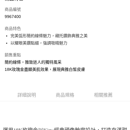
6 期 0 利率 每期
NT$7,200
21家銀行
合作金庫商業銀行
第一商業銀行
商品編號
華南商業銀行
彰化商業銀行
合作金庫商業銀行
第一商業銀行
9967400
LINE Pay
上海商業儲蓄銀行
台北富邦商業銀行
華南商業銀行
彰化商業銀行
國泰世華商業銀行
兆豐國際商業銀行
Apple Pay
上海商業儲蓄銀行
台北富邦商業銀行
商品特色
臺灣中小企業銀行
台中商業銀行
國泰世華商業銀行
兆豐國際商業銀行
完美弧形簡約線條魅力，襯托鑽飾典雅之美
匯豐（台灣）商業銀行
華泰商業銀行
悠遊付
臺灣中小企業銀行
台中商業銀行
以耀眼美鑽點綴，強調吸睛魅力
聯邦商業銀行
遠東國際商業銀行
匯豐（台灣）商業銀行
華泰商業銀行
ATM付款
元大商業銀行
永豐商業銀行
聯邦商業銀行
遠東國際商業銀行
銷售重點
玉山商業銀行
星展（台灣）商業銀行
元大商業銀行
永豐商業銀行
台新國際商業銀行
中國信託商業銀行
簡約線條，雅致迷人的獨特風采
運送方式
玉山商業銀行
星展（台灣）商業銀行
台灣樂天信用卡公司
18K玫瑰金盡顯美肌效果，展現典雅白皙皮膚
台新國際商業銀行
中國信託商業銀行
宅配(配送時間約1-3個工作天)
台灣樂天信用卡公司
每筆NT$100，滿NT$1,000(含以上)免運費
付款後門市自取(配送時間需7個工作天)
詳細說明
商品規格
相關推薦
免運費