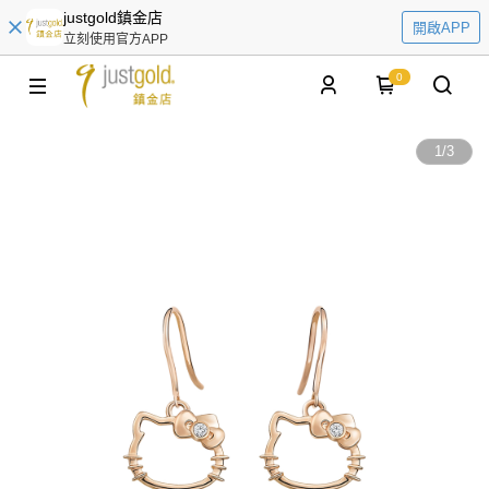
justgold鎮金店
開啟APP
立刻使用官方APP
0
1
/
3