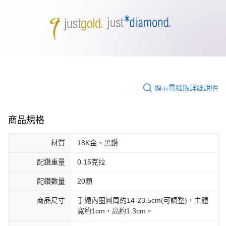
顯示電腦版詳細說明
商品規格
材質
18K金、黑鑽
配鑽重量
0.15克拉
配鑽數量
20顆
商品尺寸
手繩內圈圓周約14-23.5cm(可調整)，主體
寬約1cm，高約1.3cm。