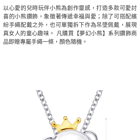
以心愛的兒時玩伴小熊為創作靈感，打造多款可愛討
喜的小熊鑽飾，象徵著傳遞幸福與愛；除了可搭配繽
紛手繩配戴之外，也可單獨拆下作為吊墜佩戴，展現
真女人的童心趣味。 凡購買【夢幻小熊】系列鑽飾商
品即贈專屬手繩一條，顏色隨機。