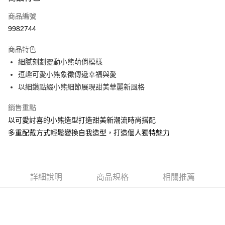
6 期 0 利率 每期
NT$3,850
21家銀行
合作金庫商業銀行
第一商業銀行
商品編號
華南商業銀行
彰化商業銀行
合作金庫商業銀行
第一商業銀行
9982744
LINE Pay
上海商業儲蓄銀行
台北富邦商業銀行
華南商業銀行
彰化商業銀行
國泰世華商業銀行
兆豐國際商業銀行
Apple Pay
上海商業儲蓄銀行
台北富邦商業銀行
商品特色
臺灣中小企業銀行
台中商業銀行
國泰世華商業銀行
兆豐國際商業銀行
細膩刻劃靈動小熊萌俏模樣
匯豐（台灣）商業銀行
華泰商業銀行
悠遊付
臺灣中小企業銀行
台中商業銀行
逗趣可愛小熊象徵傳遞幸福與愛
聯邦商業銀行
遠東國際商業銀行
匯豐（台灣）商業銀行
華泰商業銀行
ATM付款
元大商業銀行
永豐商業銀行
以細鑽點綴小熊細節展現甜美華麗新風格
聯邦商業銀行
遠東國際商業銀行
玉山商業銀行
星展（台灣）商業銀行
元大商業銀行
永豐商業銀行
台新國際商業銀行
中國信託商業銀行
銷售重點
運送方式
玉山商業銀行
星展（台灣）商業銀行
台灣樂天信用卡公司
以可愛討喜的小熊造型打造甜美新潮流時尚搭配
台新國際商業銀行
中國信託商業銀行
宅配(配送時間約1-3個工作天)
台灣樂天信用卡公司
多重配戴方式輕鬆變換自我造型，打造個人獨特魅力
每筆NT$100，滿NT$1,000(含以上)免運費
付款後門市自取(配送時間需7個工作天)
免運費
詳細說明
商品規格
相關推薦