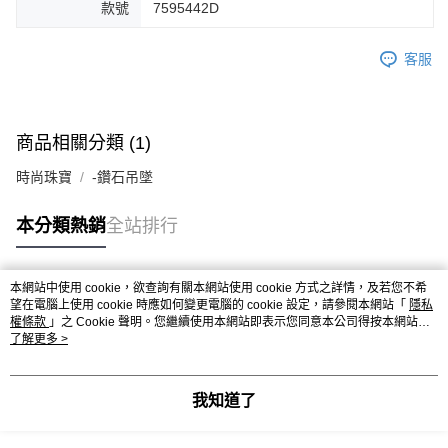
款號
7595442D
客服
商品相關分類 (1)
時尚珠寶
-鑽石吊墜
本分類熱銷
全站排行
本網站中使用 cookie，欲查詢有關本網站使用 cookie 方式之詳情，及若您不希
熱門標籤
望在電腦上使用 cookie 時應如何變更電腦的 cookie 設定，請參閱本網站「
隱私
權條款
」之 Cookie 聲明。您繼續使用本網站即表示您同意本公司得按本網站使
用條款之 Cookie 聲明使用 cookie。
了解更多 >
我知道了