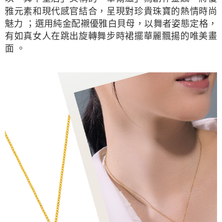
雅元素和現代感官結合，呈現對珍貴珠寶的熱情時尚
魅力 ；選用純金配襯優雅白貝母，以舞者姿態定格，
有如真女人在跳出旋轉舞步時裙擺華麗飄揚的唯美畫
面 。