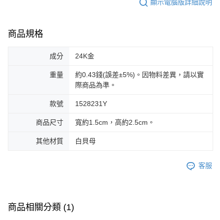
顯示電腦版詳細說明
商品規格
成分
24K金
重量
約0.43錢(誤差±5%)。因物料差異，請以實
際商品為準。
款號
1528231Y
商品尺寸
寬約1.5cm，高約2.5cm。
其他材質
白貝母
客服
商品相關分類 (1)