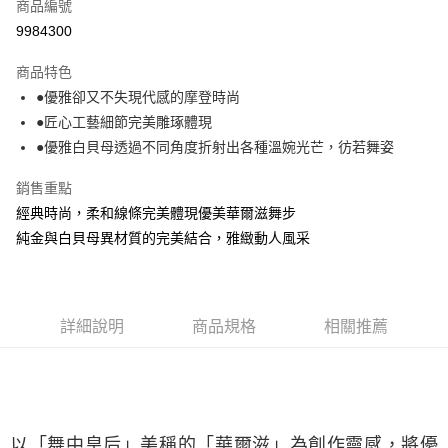
商品編號
華南商業銀行
彰化商業銀行
合作金庫商業銀行
第一商業銀行
9984300
LINE Pay
上海商業儲蓄銀行
台北富邦商業銀行
華南商業銀行
彰化商業銀行
國泰世華商業銀行
兆豐國際商業銀行
Apple Pay
上海商業儲蓄銀行
台北富邦商業銀行
商品特色
臺灣中小企業銀行
台中商業銀行
國泰世華商業銀行
兆豐國際商業銀行
●優雅卻又不失現代感的摩登時尚
匯豐（台灣）商業銀行
華泰商業銀行
悠遊付
臺灣中小企業銀行
台中商業銀行
●匠心工藝細節完美雕琢體現
聯邦商業銀行
遠東國際商業銀行
匯豐（台灣）商業銀行
華泰商業銀行
ATM付款
元大商業銀行
永豐商業銀行
●優雅白貝母透過不同角度折射出各種溫婉光芒，彷若舞姿
聯邦商業銀行
遠東國際商業銀行
玉山商業銀行
星展（台灣）商業銀行
元大商業銀行
永豐商業銀行
台新國際商業銀行
中國信託商業銀行
銷售重點
運送方式
玉山商業銀行
星展（台灣）商業銀行
台灣樂天信用卡公司
經典時尚，柔和線條完美體現優美華爾滋舞步
台新國際商業銀行
中國信託商業銀行
宅配(配送時間約1-3個工作天)
台灣樂天信用卡公司
純金與白貝母異材質的完美結合，雅緻動人風采
每筆NT$100，滿NT$1,000(含以上)免運費
付款後門市自取(配送時間需7個工作天)
免運費
詳細說明
商品規格
相關推薦
以「舞中皇后」美稱的「華爾滋」為創作靈感，將優