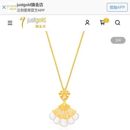
justgold鎮金店
開啟APP
立刻使用官方APP
0
1
/
4