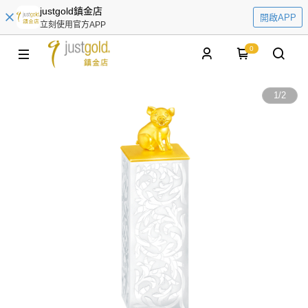
justgold鎮金店
開啟APP
立刻使用官方APP
0
1
/
2