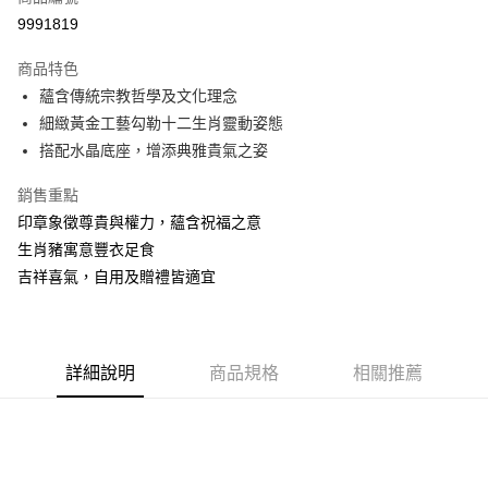
9991819
商品特色
蘊含傳統宗教哲學及文化理念
細緻黃金工藝勾勒十二生肖靈動姿態
搭配水晶底座，增添典雅貴氣之姿
銷售重點
印章象徵尊貴與權力，蘊含祝福之意
生肖豬寓意豐衣足食
吉祥喜氣，自用及贈禮皆適宜
詳細說明
商品規格
相關推薦