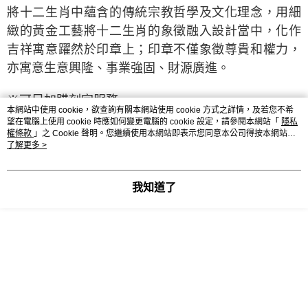
將十二生肖中蘊含的傳統宗教哲學及文化理念，用細
緻的黃金工藝將十二生肖的象徵融入設計當中，化作
吉祥寓意躍然於印章上；印章不僅象徵尊貴和權力，
亦寓意生意興隆、事業強固、財源廣進。
※可另加購刻字服務。
本網站中使用 cookie，欲查詢有關本網站使用 cookie 方式之詳情，及若您不希
望在電腦上使用 cookie 時應如何變更電腦的 cookie 設定，請參閱本網站「
隱私
權條款
」之 Cookie 聲明。您繼續使用本網站即表示您同意本公司得按本網站使
用條款之 Cookie 聲明使用 cookie。
了解更多 >
我知道了