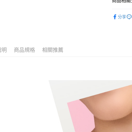
商品相關分
台新國
玉山商
運送方式
台灣樂
台新國
純金首飾
分享
台灣樂
宅配(配送
純金首飾
每筆NT$1
純金首飾
付款後門市
三麗鷗聯
免運費
說明
商品規格
相關推薦
純金首飾
三麗鷗聯