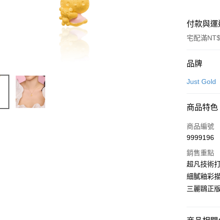
付款與運
宅配滿NT$
付款方式
品牌
信用卡一
Just Gold
信用卡分
商品特色
3 期 
商品編號
6 期 
合作金
9999196
華南商
合作金
LINE Pay
上海商
銷售重點
華南商
國泰世
超凡技術打造
Apple Pay
上海商
臺灣中
細膩釉彩
國泰世
匯豐（
悠遊付
臺灣中
三麗鷗正
聯邦商
匯豐（
ATM付款
元大商
聯邦商
玉山商
元大商