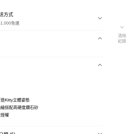
送方式
1,000免運
清除
紀錄
次付款
期付款
0 利率 每期
NT$11,733
21家銀行
0 利率 每期
NT$5,866
21家銀行
庫商業銀行
第一商業銀行
業銀行
彰化商業銀行
庫商業銀行
第一商業銀行
業儲蓄銀行
台北富邦商業銀行
業銀行
彰化商業銀行
華商業銀行
兆豐國際商業銀行
Kitty立體姿態
業儲蓄銀行
台北富邦商業銀行
小企業銀行
台中商業銀行
描繪搭配高硬度鑽石砂
華商業銀行
兆豐國際商業銀行
台灣）商業銀行
華泰商業銀行
小企業銀行
台中商業銀行
版授權
業銀行
遠東國際商業銀行
台灣）商業銀行
華泰商業銀行
業銀行
永豐商業銀行
業銀行
遠東國際商業銀行
業銀行
星展（台灣）商業銀行
業銀行
永豐商業銀行