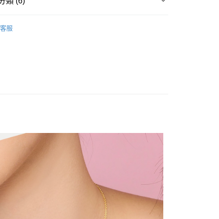
類 (6)
際商業銀行
中國信託商業銀行
業銀行
星展（台灣）商業銀行
天信用卡公司
際商業銀行
中國信託商業銀行
-黃金吊墜
客服
天信用卡公司
時間約1-3個工作天)
三麗鷗金飾
00，滿NT$1,000(含以上)免運費
彌月賀禮
自取(配送時間需7個工作天)
名
Hello Kitty
彌月賀禮
黃金吊墜
名
全部商品