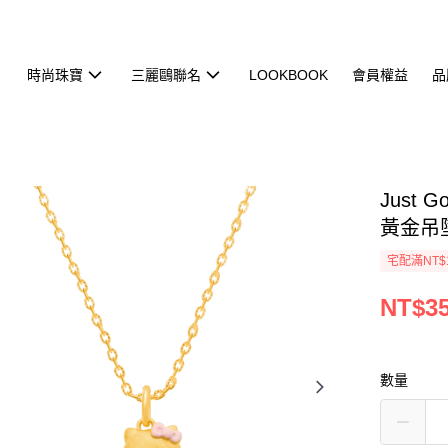
時尚珠寶
三麗鷗聯名
LOOKBOOK
會員權益
品
Just G
黃金吊墜
宅配滿NT$
NT$35
數量